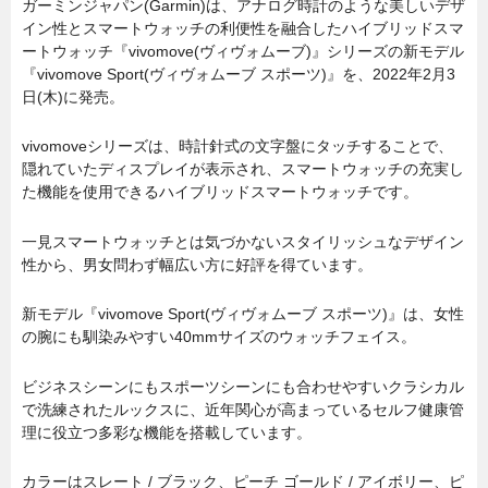
ガーミンジャパン(Garmin)は、アナログ時計のような美しいデザ
イン性とスマートウォッチの利便性を融合したハイブリッドスマ
ートウォッチ『vivomove(ヴィヴォムーブ)』シリーズの新モデル
『vivomove Sport(ヴィヴォムーブ スポーツ)』を、2022年2月3
日(木)に発売。
vivomoveシリーズは、時計針式の文字盤にタッチすることで、
隠れていたディスプレイが表示され、スマートウォッチの充実し
た機能を使用できるハイブリッドスマートウォッチです。
一見スマートウォッチとは気づかないスタイリッシュなデザイン
性から、男女問わず幅広い方に好評を得ています。
新モデル『vivomove Sport(ヴィヴォムーブ スポーツ)』は、女性
の腕にも馴染みやすい40mmサイズのウォッチフェイス。
ビジネスシーンにもスポーツシーンにも合わせやすいクラシカル
で洗練されたルックスに、近年関心が高まっているセルフ健康管
理に役立つ多彩な機能を搭載しています。
カラーはスレート / ブラック、ピーチ ゴールド / アイボリー、ピ