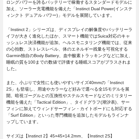
ロングパワーを誇るバッテリーで稼働するスタンダードモデルに
加え、ソーラー充電機能を備えた「Instinct Dual Power(インステ
ィンクト デュアル パワー)」モデルを展開しています。
「Instinct 2」シリーズは、ディスプレイの解像度やバッテリーラ
イフが大きく進化したほか、スマート機能ではSuica対応のキャ
ッシュレス決済機能が追加。ヘルスモニタリング機能では、従来
の心拍数、ストレスレベル、体のエネルギー残量を可視化する
Garmin独自のBody Battery、血中酸素トラッキングなどに加え、
睡眠の質を100までの数値で評価する睡眠スコアがプラスされま
した。
また、小ぶりで女性にも使いやすいサイズ40mmの「Instinct
2S」も登場し、用途やカラーなど好みで選べる全15モデルを展
開。暗視ゴーグルとの互換性やステルスモードなどのミリタリー
機能を備えた「Tactical Edition」、タイドグラフ(潮汐表)、サー
フィンに加えてウィンドサーフィン・カイトボードにも対応する
「Surf Edition」といった専門機能を追加したモデルもラインナ
ップしています。
サイズは【Instinct 2】45×45×14.2mm、【Instinct 2S】