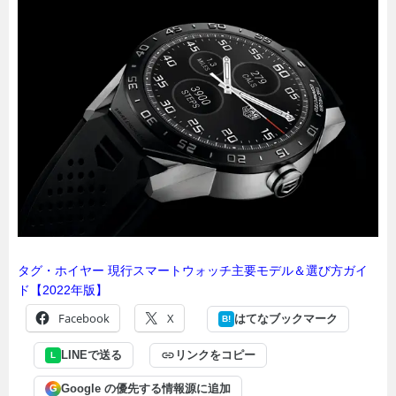
タグ・ホイヤー 現行スマートウォッチ主要モデル＆選び方ガイ
ド【2022年版】
Facebook
X
はてなブックマーク
B!
LINEで送る
リンクをコピー
L
Google の優先する情報源に追加
G