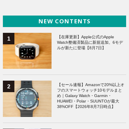
海外ニュース
（139）
iPhone
（138）
NEW CONTENTS
ヘルスケア
（138）
ガジェット
（135）
Galaxy
（134）
ワークアウト
（131）
【在庫更新】Apple公式のApple
Watch整備済製品に新規追加。6モデ
ルが新たに登場【8月7日】
AppleWatchアクセサリー
（124）
Fitbit
（121）
Xiaomi
（118）
【セール速報】Amazonで20%以上オ
フのスマートウォッチ10モデルまと
め｜Galaxy Watch・Garmin・
HUAWEI・Polar・SUUNTOが最大
38%OFF【2026年8月7日時点】