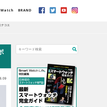
eWatch
BRAND
モナコエ
ポ
6.09