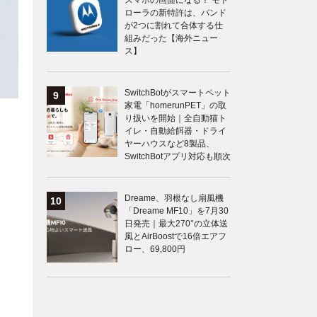
スマホの画面になる？ モト
ローラの新特許は、バンド
が2つに割れて合体する仕
組みだった【海外ニュー
ス】
SwitchBotがスマートペット
家電「homerunPET」の取
り扱いを開始｜全自動猫ト
イレ・自動給餌器・ドライ
ヤーハウスなど8製品、
SwitchBotアプリ対応も順次
Dreame、羽根なし扇風機
「Dreame MF10」を7月30
日発売｜最大270°の立体送
風とAirBoostで16倍エアフ
ロー、69,800円