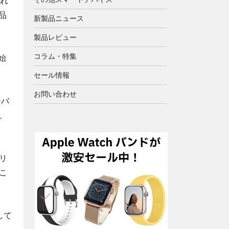
され
品
新製品ニュース
製品レビュー
コラム・特集
始
セール情報
お問い合わせ
ーバ
、
リ
こ
して