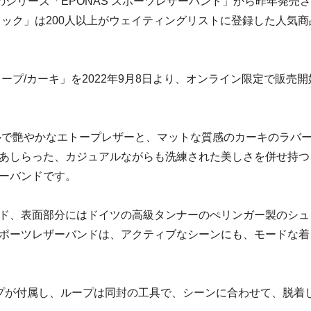
人気のシリーズ「EPONAS スポーツレザーバンド」から昨年発売
ラック」は200人以上がウェイティングリストに登録した人気商
ープ/カーキ」を2022年9月8日より、オンライン限定で販売開
ルで艶やかなエトープレザーと、マットな質感のカーキのラバ
あしらった、カジュアルながらも洗練された美しさを併せ持つ
ーバンドです。
ド、表面部分にはドイツの高級タンナーのぺリンガー製のシュ
ポーツレザーバンドは、アクティブなシーンにも、モードな着
プが付属し、ループは同封の工具で、シーンに合わせて、脱着