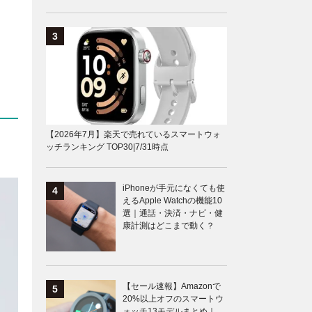
【2026年7月】楽天で売れているスマートウォ
ッチランキング TOP30|7/31時点
iPhoneが手元になくても使
えるApple Watchの機能10
選｜通話・決済・ナビ・健
康計測はどこまで動く？
【セール速報】Amazonで
20%以上オフのスマートウ
ォッチ13モデルまとめ｜