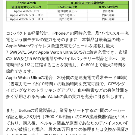
コンパクト＆軽量設計、iPhoneとの同時充電、及びパススルー充
電という前モデルの魅力をそのままに、本製品は最新型の純正
Apple Watchワイヤレス急速充電モジュールを搭載し最大
7.5W(5V/1.5A)でApple Watch Ultra/S8/S7に急速充電でき、市場
の2.5W及び５Wの充電器やモバイルバッテリー製品と比べ、充
電時間*を1/3に短縮することを実現し、0~80%まで最大2時間を
節約できます。
Apple Watch Ultraの場合、20分間の急速充電で通常モード6時間
（省電力モード約10時間）の駆動時間を充電可能で、GPSやダ
イビングなどのトラッキングアプリ、血中酸素などの身体計測を
多く活用されるApple Watchの真の実力を充分に引き出します。
また、Belkinの通電製品は、業界をリードする2年間のメーカー
保証と最大28万円（2500ドル相当）のCEW接続機器保証がつい
ており、購入後、ベルキン製品が原因であなたのデバイスのいず
れかが破損した場合、最大28万円までの修理または交換が保証さ