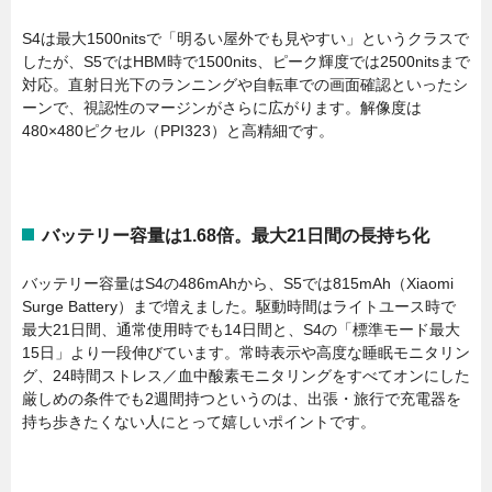
S4は最大1500nitsで「明るい屋外でも見やすい」というクラスで
したが、S5ではHBM時で1500nits、ピーク輝度では2500nitsまで
対応。直射日光下のランニングや自転車での画面確認といったシ
ーンで、視認性のマージンがさらに広がります。解像度は
480×480ピクセル（PPI323）と高精細です。
バッテリー容量は1.68倍。最大21日間の長持ち化
バッテリー容量はS4の486mAhから、S5では815mAh（Xiaomi
Surge Battery）まで増えました。駆動時間はライトユース時で
最大21日間、通常使用時でも14日間と、S4の「標準モード最大
15日」より一段伸びています。常時表示や高度な睡眠モニタリン
グ、24時間ストレス／血中酸素モニタリングをすべてオンにした
厳しめの条件でも2週間持つというのは、出張・旅行で充電器を
持ち歩きたくない人にとって嬉しいポイントです。