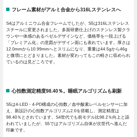
フレーム素材がアルミ合金から316Lステンレスへ
S4はアルミニウム合金フレームでしたが、S5は316Lステンレス
スチールに変更されました。多面研磨仕上げのステンレス製クラ
ウンや一体感のあるベゼルデザインなど、価格帯を一段上げる
「プレミアム化」の意図がデザイン面にも表れています。厚さは
12.0mmから10.99mmへとスリムになり、重量は44.5gから46g
と微増にとどまりました。素材が変わってもこの軽さに収められ
ているのは見どころです。
心拍数測定精度98.40％。睡眠アルゴリズムも刷新
S5は4-LED・4-PD構成の心拍数／血中酸素レベルセンサーに加
え、新設計の心拍数アルゴリズム2.0を搭載し、測定精度は
98.40％とされています。S4世代でも前モデル比98.2％向上と謳
われていましたが、S5ではアルゴリズム自体が次世代へ進んだ
印象です。