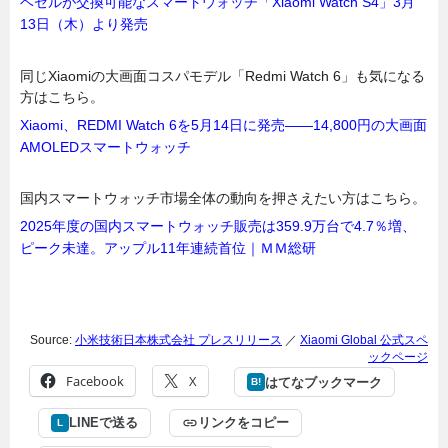
ベゼルが交換可能なスマートウォッチ「Xiaomi Watch S4」3月
13日（木）より発売
同じXiaomiの大画面コスパモデル「Redmi Watch 6」も気になる
方はこちら。
Xiaomi、REDMI Watch 6を5月14日に発売——14,800円の大画面
AMOLEDスマートウォッチ
国内スマートウォッチ市場全体の動向を押さえたい方はこちら。
2025年度の国内スマートウォッチ販売は359.9万台で4.7％増、
ピーク未達。アップル11年連続首位｜ＭＭ総研
Source:
小米技術日本株式会社 プレスリリース
／
Xiaomi Global 公式スペ
ックページ
Facebook
X
はてなブックマーク
B!
LINEで送る
リンクをコピー
L