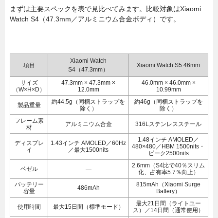
まずは主要スペックを表で見比べてみます。比較対象はXiaomi
Watch S4（47.3mm／アルミニウム合金ボディ）です。
Xiaomi Watch
項目
Xiaomi Watch S5 46mm
S4（47.3mm）
サイズ
47.3mm × 47.3mm ×
46.0mm × 46.0mm ×
（W×H×D）
12.0mm
10.99mm
約44.5g（同梱ストラップを
約46g（同梱ストラップを
製品重量
除く）
除く）
フレーム素
アルミニウム合金
316Lステンレススチール
材
1.48インチ AMOLED／
ディスプレ
1.43インチ AMOLED／60Hz
480×480／HBM 1500nits・
イ
／最大1500nits
ピーク2500nits
2.6mm（S4比で40％スリム
ベゼル
—
化、占有率5.7％向上）
バッテリー
815mAh（Xiaomi Surge
486mAh
容量
Battery）
最大21日間（ライトユー
使用時間
最大15日間（標準モード）
ス）／14日間（通常使用）