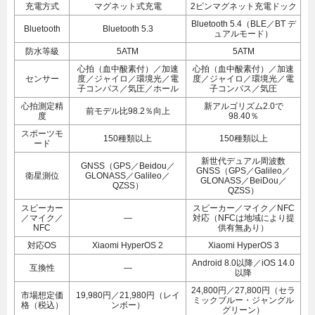
充電方式
マグネット式充電
2ピンマグネット充電ドック
Bluetooth 5.4（BLE／BT デ
Bluetooth
Bluetooth 5.3
ュアルモード）
防水等級
5ATM
5ATM
心拍（血中酸素付）／加速
心拍（血中酸素付）／加速
センサー
度／ジャイロ／環境光／電
度／ジャイロ／環境光／電
子コンパス／気圧／ホール
子コンパス／気圧
心拍測定精
新アルゴリズム2.0で
前モデル比98.2％向上
度
98.40％
スポーツモ
150種類以上
150種類以上
ード
新世代デュアル周波数
GNSS（GPS／Beidou／
GNSS（GPS／Galileo／
衛星測位
GLONASS／Galileo／
GLONASS／BeiDou／
QZSS）
QZSS）
スピーカー
スピーカー／マイク／NFC
／マイク／
—
対応（NFCは地域により提
NFC
供有無あり）
対応OS
Xiaomi HyperOS 2
Xiaomi HyperOS 3
Android 8.0以降／iOS 14.0
互換性
—
以降
24,800円／27,800円（セラ
市場想定価
19,980円／21,980円（レイ
ミックブルー・ジャングル
格（税込）
ンボー）
グリーン）