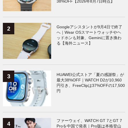
38%OFF【2026年8月7日時点】
Googleアシスタントが9月4日で終了
へ｜Wear OSスマートウォッチやヘ
ッドホンも対象、Geminiに置き換わ
る【海外ニュース】
HUAWEI公式ストア「夏の感謝祭」が
最大38%OFF｜WATCH D2が10,960
円引き、FreeClipは37%OFFの17,500
円
ファーウェイ、WATCH GT 7とGT 7
Proを中国で発表｜Pro版は本格登山