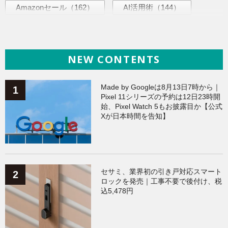
Amazonセール
（162）
AI活用術
（144）
ヘルスケア
（138）
海外ニュース
（138）
NEW CONTENTS
iPhone
（135）
ガジェット
（134）
Galaxy
（133）
ワークアウト
（131）
Made by Googleは8月13日7時から｜
Pixel 11シリーズの予約は12日23時開
始、Pixel Watch 5もお披露目か【公式
AppleWatchアクセサリー
（123）
Fitbit
（121）
Xが日本時間を告知】
Xiaomi
（118）
セサミ、業界初の引き戸対応スマート
ロックを発売｜工事不要で後付け、税
込5,478円