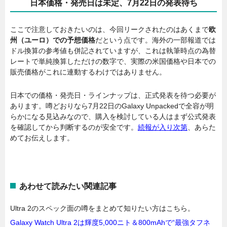
日本価格・発売日は未定、7月22日の発表待ち
ここで注意しておきたいのは、今回リークされたのはあくまで
欧
州（ユーロ）での予想価格
だという点です。海外の一部報道では
ドル換算の参考値も併記されていますが、これは執筆時点の為替
レートで単純換算しただけの数字で、実際の米国価格や日本での
販売価格がこれに連動するわけではありません。
日本での価格・発売日・ラインナップは、正式発表を待つ必要が
あります。噂どおりなら7月22日のGalaxy Unpackedで全容が明
らかになる見込みなので、購入を検討している人はまず公式発表
を確認してから判断するのが安全です。
続報が入り次第
、あらた
めてお伝えします。
あわせて読みたい関連記事
Ultra 2のスペック面の噂をまとめて知りたい方はこちら。
Galaxy Watch Ultra 2は輝度5,000ニト＆800mAhで“最強タフネ