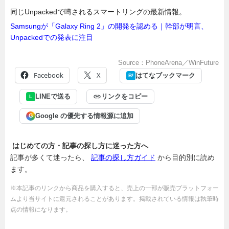
同じUnpackedで噂されるスマートリングの最新情報。
Samsungが「Galaxy Ring 2」の開発を認める｜幹部が明言、
Unpackedでの発表に注目
Source：PhoneArena／WinFuture
Facebook
X
はてなブックマーク
B!
LINEで送る
リンクをコピー
L
Google の優先する情報源に追加
G
はじめての方・記事の探し方に迷った方へ
記事が多くて迷ったら、
記事の探し方ガイド
から目的別に読め
ます。
※本記事のリンクから商品を購入すると、売上の一部が販売プラットフォー
ムより当サイトに還元されることがあります。掲載されている情報は執筆時
点の情報になります。