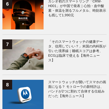
カシオ初のスマートリング「CRW-
H001」が中国で発表｜心拍・血中酸
素・体温を測るフルメタル、時刻表示
も残して1,990元
「そのスマートウォッチの健康デー
タ、信用していい？」米国の内科医が
引いた境界線｜睡眠スコアは参考、
ECGは臨床で使える【海外ニュー
ス】
スマートウォッチが開いてスマホの画
面になる？ モトローラの新特許は、
バンドが2つに割れて合体する仕組み
だった【海外ニュース】