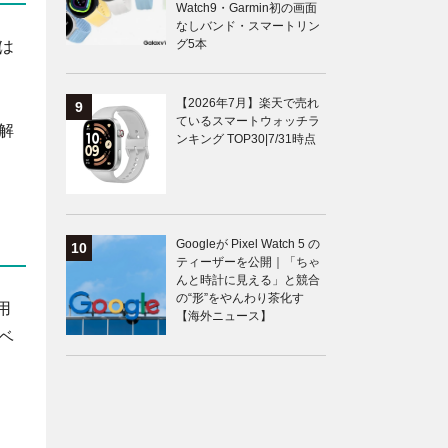
Watch9・Garmin初の画面
なしバンド・スマートリン
グ5本
は
。
【2026年7月】楽天で売れ
ているスマートウォッチラ
解
ンキング TOP30|7/31時点
Googleが Pixel Watch 5 の
ティーザーを公開｜「ちゃ
んと時計に見える」と競合
の“形”をやんわり茶化す
用
【海外ニュース】
ベ