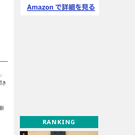
て」
聞き
新
RANKING