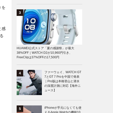
、
さを
と感
る
HUAWEI公式ストア「夏の感謝祭」が最大
38%OFF｜WATCH D2が10,960円引き、
FreeClipは37%OFFの17,500円
ファーウェイ、WATCH GT
7とGT 7 Proを中国で発表
｜Pro版は本格登山と潜水
の深度計測に対応【海外ニ
ュース】
iPhoneが手元になくても使
えるApple Watchの機能10