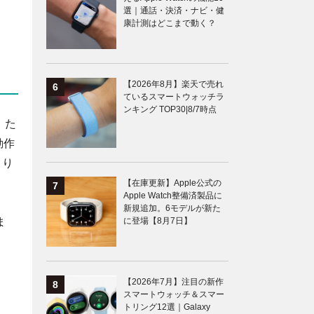
選｜通話・決済・ナビ・健
康計測はどこまで動く？
【2026年8月】楽天で売れ
ているスマートウォッチラ
ンキング TOP30|8/7時点
。た
動作
さり
【在庫更新】Apple公式の
Apple Watch整備済製品に
新規追加。6モデルが新た
ま
に登場【8月7日】
【2026年7月】注目の新作
スマートウォッチ＆スマー
トリング12選｜Galaxy