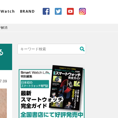
eWatch
BRAND
が解消
る
7.09