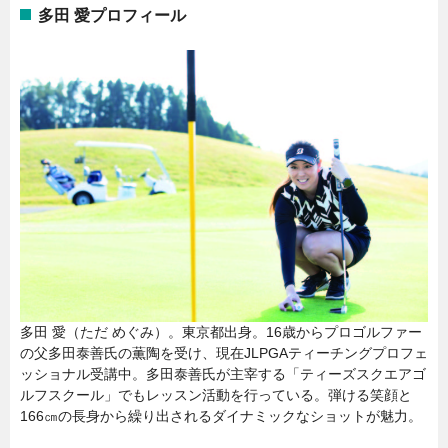
多田 愛プロフィール
多田 愛（ただ めぐみ）。東京都出身。16歳からプロゴルファー
の父多田泰善氏の薫陶を受け、現在JLPGAティーチングプロフェ
ッショナル受講中。多田泰善氏が主宰する「ティーズスクエアゴ
ルフスクール」でもレッスン活動を行っている。弾ける笑顔と
166㎝の長身から繰り出されるダイナミックなショットが魅力。