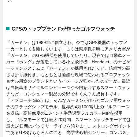
GPSのトップブランドが作ったゴルフウォッチ
『ガーミン』は1989年に創立され、今ではGPS機器のトップメ
ーカーとして君臨しています。古くは湾岸戦争時にアメリカ軍が
『ガーミン』のGPS機器を使用していたり、現在では自動車メー
カー『ホンダ』が製造している小型飛行機「Hondajet」のナビゲ
ーションシステムに『ガーミン』が採用されたりと、信頼性の高
さは折り紙付き。もともとは過酷な現場で使われるプロフェッシ
ョナル用途のブランドというイメージが強かったのですが、最近
は自転車用サイクルコンピュータや今回紹介するスマートウォッ
チなど、コンシュマー製品の分野でもぐんぐん成長中です。
「アプローチ S62」は、そんなガーミンが作ったゴルフ用ウォッ
チのフラッグシップモデル。世界約4万1000以上のゴルフコース
を収録、高解像度の1.3インチ半透過型フルカラーMIPを採用
し、ゴルフモードでは最大20時間、スマートウォッチモードでは
最大14日間のバッテリーライフを誇ります。ストロングポイント
であるGPSはもちろんのこと、光学式心拍センサー、コンパス、