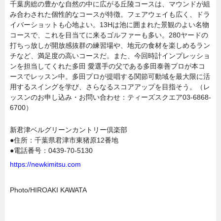
千葉房総の豊かな自然の中に広がる丘陵コースは、マウンドが組
み合わされた個性的なコースが特徴。フェアウェイも広く、ドラ
イバーショットも心地よい。13Hは池に囲まれた景観のよい名物
コースで、これを目当てに来るゴルファーも多い。280ヤードの
打ちっ放しが開放感抜群の練習場や、地元の食材を楽しめるラン
チなど、満足度の高いコースだ。また、今回時計インプレッショ
ンを担当してくれた多田 愛選手の父である多田泰善プロが本コ
ースでレッスン中。多田プロが提唱する関節可動域を最大限に活
用するスイングを学び、さらなるスコアアップを目指そう。（レ
ッスンのお申し込み・お問い合わせ：ティーズスクエア03-6868-
6700）
新君津ベルグリーンカントリー倶楽部
●住所：千葉県君津市東猪原12番地
●電話番号：0439-70-5130
https://newkimitsu.com
Photo/HIROAKI KAWATA