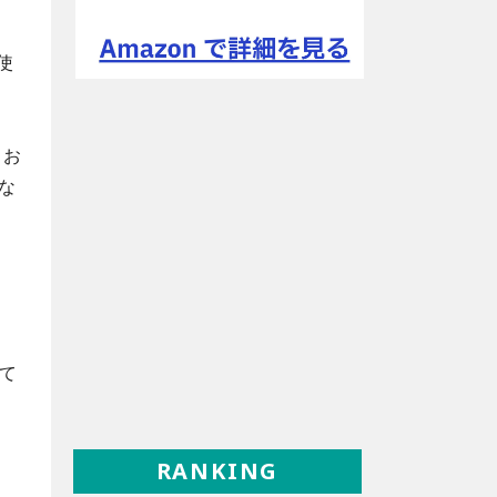
使
、お
な
して
RANKING