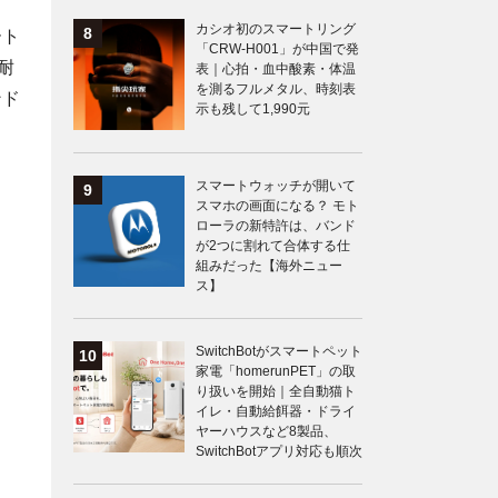
カシオ初のスマートリング
ート
「CRW-H001」が中国で発
耐
表｜心拍・血中酸素・体温
を測るフルメタル、時刻表
ンド
示も残して1,990元
スマートウォッチが開いて
スマホの画面になる？ モト
ローラの新特許は、バンド
が2つに割れて合体する仕
組みだった【海外ニュー
ス】
SwitchBotがスマートペット
家電「homerunPET」の取
り扱いを開始｜全自動猫ト
イレ・自動給餌器・ドライ
ヤーハウスなど8製品、
SwitchBotアプリ対応も順次