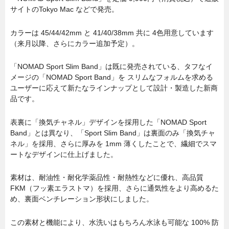
サイトのTokyo Mac などで発売。
カラーは 45/44/42mm と 41/40/38mm 共に 4色用意しています
（来月以降、さらにカラー追加予定）。
「NOMAD Sport Slim Band」は既に発売されている、タフなイ
メージの「NOMAD Sport Band」を スリムなフォルムを求める
ユーザーに応えて新たなラインナップとして設計・製造した新商
品です。
表裏に「換気チャネル」デザインを採用した「NOMAD Sport
Band」とは異なり、「Sport Slim Band」は裏面のみ「換気チャ
ネル」を採用、さらに厚みを 1mm 薄くしたことで、繊細でスマ
ートなデザインに仕上げました。
素材は、耐油性・耐化学薬品性・耐熱性などに優れ、高品質
FKM（フッ素エラストマ）を採用、さらに通気性をより高めるた
め、裏面ベンチレーション形状にしました。
この素材と機能により、水洗いはもちろん水泳も可能な 100% 防