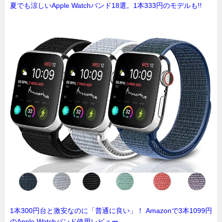
夏でも涼しいApple Watchバンド18選。1本333円のモデルも!!
1本300円台と激安なのに「普通に良い」！ Amazonで3本1099円
のApple Watchバンド使用レビュー