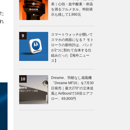
表｜心拍・血中酸素・体温
を測るフルメタル、時刻表
た
示も残して1,990元
れ
スマートウォッチが開いて
スマホの画面になる？ モト
ローラの新特許は、バンド
が2つに割れて合体する仕
組みだった【海外ニュー
ス】
Dreame、羽根なし扇風機
「Dreame MF10」を7月30
日発売｜最大270°の立体送
風とAirBoostで16倍エアフ
ロー、69,800円