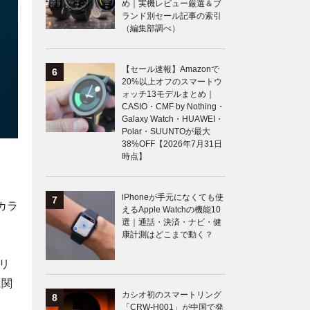
め｜実機レビュー厳選＆ブ
ランド別セール記事の索引
（編集部調べ）
【セール速報】Amazonで
20%以上オフのスマートウ
ォッチ13モデルまとめ｜
CASIO・CMF by Nothing・
Galaxy Watch・HUAWEI・
Polar・SUUNTOが最大
38%OFF【2026年7月31日
時点】
iPhoneが手元になくても使
カラ
えるApple Watchの機能10
選｜通話・決済・ナビ・健
康計測はどこまで動く？
リ
に関
カシオ初のスマートリング
「CRW-H001」が中国で発