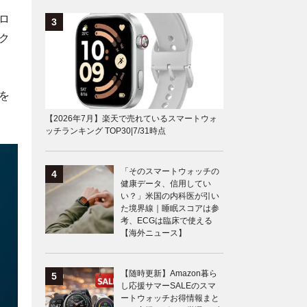
ロ
ク
を
【2026年7月】楽天で売れているスマートウォ
ッチランキング TOP30|7/31時点
「そのスマートウォッチの
健康データ、信用してい
い？」米国の内科医が引い
た境界線｜睡眠スコアは参
考、ECGは臨床で使える
【海外ニュース】
【随時更新】Amazon暮ら
し応援サマーSALEのスマ
ートウォッチお得情報まと