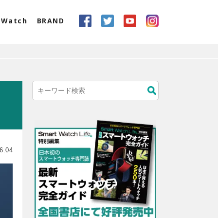
eWatch
BRAND
6.04