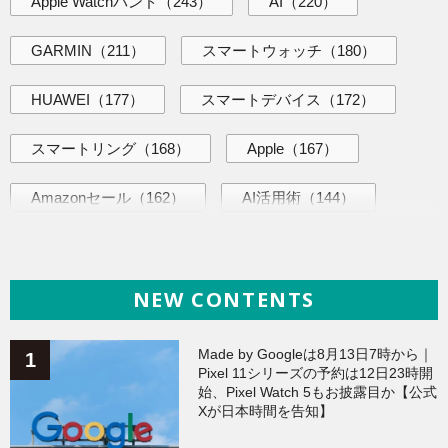
Apple Watchバンド
（243）
AI
（220）
GARMIN
（211）
スマートウォッチ
（180）
HUAWEI
（177）
スマートデバイス
（172）
スマートリング
（168）
Apple
（167）
Amazonセール
（162）
AI活用術
（144）
ヘルスケア
（138）
海外ニュース
（138）
NEW CONTENTS
iPhone
（135）
ガジェット
（134）
Galaxy
（133）
ワークアウト
（131）
Made by Googleは8月13日7時から｜
Pixel 11シリーズの予約は12日23時開
始、Pixel Watch 5もお披露目か【公式
AppleWatchアクセサリー
（123）
Fitbit
（121）
Xが日本時間を告知】
Xiaomi
（118）