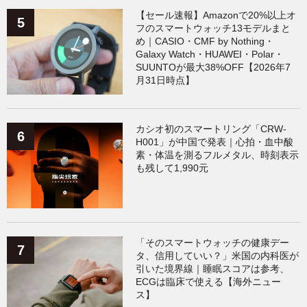
【セール速報】Amazonで20%以上オ
フのスマートウォッチ13モデルまと
め｜CASIO・CMF by Nothing・
Galaxy Watch・HUAWEI・Polar・
SUUNTOが最大38%OFF【2026年7
月31日時点】
カシオ初のスマートリング「CRW-
H001」が中国で発表｜心拍・血中酸
素・体温を測るフルメタル、時刻表示
も残して1,990元
「そのスマートウォッチの健康デー
タ、信用していい？」米国の内科医が
引いた境界線｜睡眠スコアは参考、
ECGは臨床で使える【海外ニュー
ス】