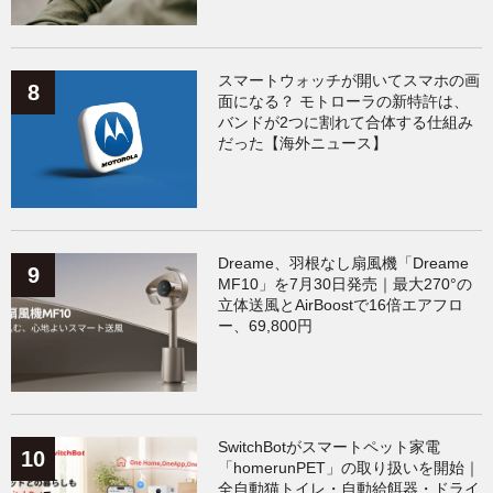
スマートウォッチが開いてスマホの画
面になる？ モトローラの新特許は、
バンドが2つに割れて合体する仕組み
だった【海外ニュース】
Dreame、羽根なし扇風機「Dreame
MF10」を7月30日発売｜最大270°の
立体送風とAirBoostで16倍エアフロ
ー、69,800円
SwitchBotがスマートペット家電
「homerunPET」の取り扱いを開始｜
全自動猫トイレ・自動給餌器・ドライ