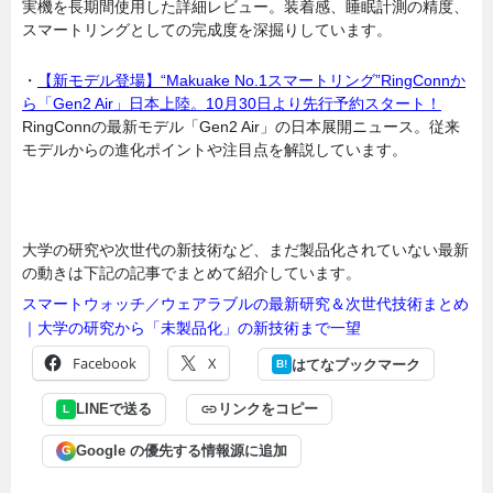
実機を長期間使用した詳細レビュー。装着感、睡眠計測の精度、
スマートリングとしての完成度を深掘りしています。
・
【新モデル登場】“Makuake No.1スマートリング”RingConnか
ら「Gen2 Air」日本上陸。10月30日より先行予約スタート！
RingConnの最新モデル「Gen2 Air」の日本展開ニュース。従来
モデルからの進化ポイントや注目点を解説しています。
大学の研究や次世代の新技術など、まだ製品化されていない最新
の動きは下記の記事でまとめて紹介しています。
スマートウォッチ／ウェアラブルの最新研究＆次世代技術まとめ
｜大学の研究から「未製品化」の新技術まで一望
Facebook
X
はてなブックマーク
B!
LINEで送る
リンクをコピー
L
Google の優先する情報源に追加
G