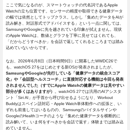
ここで気になるのが、スマートウォッチの代名詞であるApple
Watchの立ち位置です。センサーの精度や取得できる健康データ
の幅では依然としてトップクラス。しかし「集めたデータをAIが
読み解き、対話形式でアドバイスする」という一点に関しては、
SamsungやGoogleに先を越されている印象が拭えません。現状
のApple Watchは、数値とグラフを丁寧に見せてはくれても、
「だからどうすべきか」を会話で返してくれるところまでは踏み
込めていないからです。
なお、2026年6月8日（日本時間9日）に開幕したWWDC26で
も、watchOS 27をはじめとする新OSが発表されましたが、
SamsungやGoogleが先行している「健康データの統合スコア
化」や「会話型ヘルスコーチ」に直接対応する機能は今回も発表
されませんでした（すでにApple Watchの健康データは見やすい
部分が多くはありますが）
。watchOS 27では汎用のAIアシスタ
ント「Siri AI」が手首から呼び出せるようになり、Workout
Buddyはスペイン語対応・Apple Watch単体動作への拡張と、い
ずれも前進してはいるものの、Samsungのバイタルサインや
GoogleのHealthコーチのような「集めた健康データを横断的に
読み解いて、いま何をすべきかを会話で返す」体験までは踏み込
めていません。