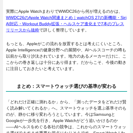
実際にApple WatchまわりでWWDC26から何が増えるのかは、
WWDC26のApple Watch関連まとめ｜watchOS 27の新機能・Siri
AI対応・Workout Buddy拡張・ヘルスケア進化まで7本のプレス
リリースから抜粋
で詳しく整理しています。
もっとも、Appleがこの流れを放置するとは考えにくいところ。
Apple Intelligenceの健康分野への展開や、AIヘルスコーチの噂も
以前から取り沙汰されています。地力のあるメーカーだけに、こ
こからの巻き返しは十分にあり得ます。だからこそ、今後の動き
に注目しておきたいと考えています。
まとめ：スマートウォッチ選びの基準が変わる
「どれだけ正確に測れるか」から、「測ったデータをどれだけ賢
く読み解いてくれるか」へ。スマートウォッチを選ぶ基準そのも
のが、静かに移り変わろうとしています。今はSamsungと
Googleが一歩先を行き、Apple Watchがどう追いかけるのか
――AIヘルスをめぐる各社の競争は、これからのスマートウォッ