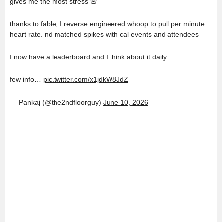
gives me the most stress 🚨
thanks to fable, I reverse engineered whoop to pull per minute
heart rate. nd matched spikes with cal events and attendees
I now have a leaderboard and I think about it daily.
few info…
pic.twitter.com/x1jdkW8JdZ
— Pankaj (@the2ndfloorguy)
June 10, 2026