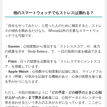
他のスマートウォッチでもストレスは測れる？
「自分もやってみたい」と思った人のために補足すると、ストレ
スの傾向を眺めるだけなら、Whoop以外の主要なスマートウォ
ッチでも可能です。
・
Garmin
：心拍変動から算出する「ストレススコア」や、体力
の残量を示す「Body Battery」で、一日の負荷の波を確認できま
す。
・
Fitbit
：日々の状態を点数化する「ストレスマネジメントスコ
ア」を搭載しています。
・
Apple Watch
：心拍数や心拍変動の記録に加え、マインドフル
ネス（呼吸）や気分を記録する機能があり、心身の状態を振り返
る手がかりになります。
ただし、今回の投稿のように
「どの予定・どの相手のときに心拍
が上がったか」まで突き止める
には、心拍データとカレンダーを
突き合わせるという本人の工夫がカギになっています。ここがこ