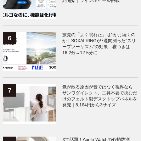
約開始｜ツインホイール搭載
旅先の「よく眠れた」は1か月続くの
か｜SOXAI RINGが7週間測った“スリ
ープツーリズム”の効果、寝つきは
16.2分→12.5分に
気が散る原因が音ではなく視界なら｜
サンワダイレクト、工具不要で挟むだ
けのフェルト製デスクトップパネルを
発売｜8,164円から3サイズ
Xで話題！Apple Watchの心拍数測