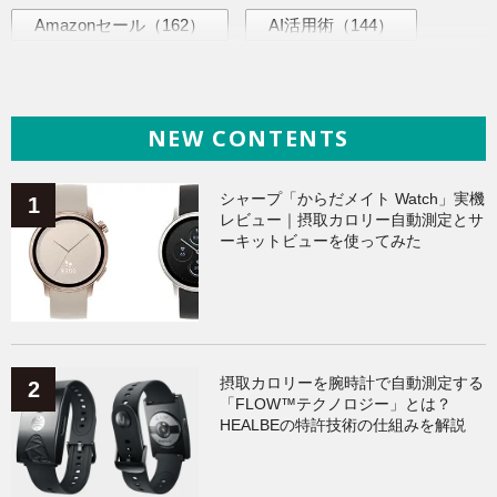
Amazonセール
（162）
AI活用術
（144）
ヘルスケア
（137）
ガジェット
（134）
NEW CONTENTS
海外ニュース
（134）
iPhone
（133）
Galaxy
（132）
ワークアウト
（131）
シャープ「からだメイト Watch」実機
レビュー｜摂取カロリー自動測定とサ
ーキットビューを使ってみた
AppleWatchアクセサリー
（123）
Fitbit
（121）
Xiaomi
（118）
摂取カロリーを腕時計で自動測定する
「FLOW™テクノロジー」とは？
HEALBEの特許技術の仕組みを解説