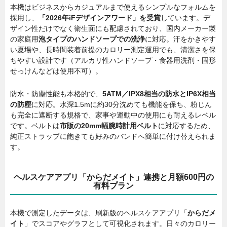
本機はビジネスからカジュアルまで使えるシンプルなフォルムを
採用し、
「2026年iFデザインアワード」を受賞
しています。デ
ザイン性だけでなく衛生面にも配慮されており、国内メーカー製
の家庭用
泡タイプのハンドソープでの洗浄
に対応。汗をかきやす
い夏場や、長時間装着前提のカロリー測定運用でも、清潔さを保
ちやすい設計です（アルカリ性ハンドソープ・食器用洗剤・固形
せっけんなどは使用不可）。
防水・防塵性能も本格的で、
5ATM／IPX8相当の防水とIP6X相当
の防塵
に対応。水深1.5mに約30分沈めても機能を保ち、粉じん
も完全に遮断する規格で、家事や運動中の使用にも耐えるレベル
です。ベルトは
市販の20mm幅腕時計用ベルト
に対応するため、
純正ストラップに飽きても好みのバンドへ簡単に付け替えられま
す。
ヘルスケアアプリ「からだメイト」連携と月額600円の
有料プラン
本機で測定したデータは、刷新版のヘルスケアアプリ「
からだメ
イト
」でスコアやグラフとして可視化されます。日々のカロリー