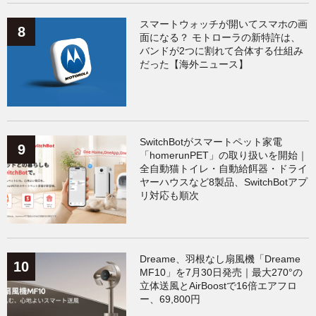
スマートウォッチが開いてスマホの画
面になる？ モトローラの新特許は、
バンドが2つに割れて合体する仕組み
だった【海外ニュース】
SwitchBotがスマートペット家電
「homerunPET」の取り扱いを開始｜
全自動猫トイレ・自動給餌器・ドライ
ヤーハウスなど8製品、SwitchBotアプ
リ対応も順次
Dreame、羽根なし扇風機「Dreame
MF10」を7月30日発売｜最大270°の
立体送風とAirBoostで16倍エアフロ
ー、69,800円