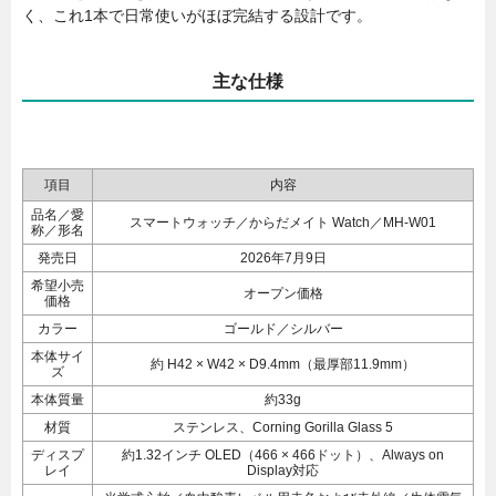
く、これ1本で日常使いがほぼ完結する設計です。
主な仕様
項目
内容
品名／愛
スマートウォッチ／からだメイト Watch／MH-W01
称／形名
発売日
2026年7月9日
希望小売
オープン価格
価格
カラー
ゴールド／シルバー
本体サイ
約 H42 × W42 × D9.4mm（最厚部11.9mm）
ズ
本体質量
約33g
材質
ステンレス、Corning Gorilla Glass 5
ディスプ
約1.32インチ OLED（466 × 466ドット）、Always on
レイ
Display対応