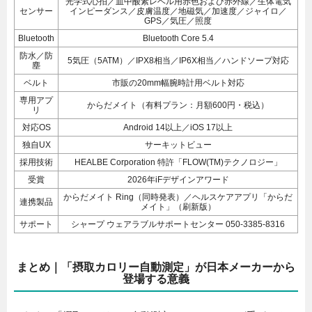
光学式心拍／血中酸素レベル用赤色および赤外線／生体電気
センサー
インピーダンス／皮膚温度／地磁気／加速度／ジャイロ／
GPS／気圧／照度
Bluetooth
Bluetooth Core 5.4
防水／防
5気圧（5ATM）／IPX8相当／IP6X相当／ハンドソープ対応
塵
ベルト
市販の20mm幅腕時計用ベルト対応
専用アプ
からだメイト（有料プラン：月額600円・税込）
リ
対応OS
Android 14以上／iOS 17以上
独自UX
サーキットビュー
採用技術
HEALBE Corporation 特許「FLOW(TM)テクノロジー」
受賞
2026年iFデザインアワード
からだメイト Ring（同時発表）／ヘルスケアアプリ「からだ
連携製品
メイト」（刷新版）
サポート
シャープ ウェアラブルサポートセンター 050-3385-8316
まとめ｜「摂取カロリー自動測定」が日本メーカーから
登場する意義