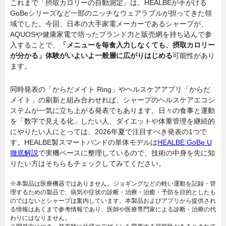
これまで「摂取カロリーの自動測定」は、HEALBEが手がける
GoBeシリーズなど一部のニッチなウェアラブルが担ってきた領
域でした。今回、日本の大手家電メーカーであるシャープが、
AQUOSや健康家電で培ったブランド力と販売網を持ち込んで参
入することで、
「メニューを毎食入力しなくても、摂取カロリー
が分かる」体験がいよいよ一般層に広がりはじめる
可能性があり
ます。
同時発表の「からだメイト Ring」やヘルスケアアプリ「からだ
メイト」の刷新と組み合わせれば、シャープのヘルスケアエコシ
ステムが一気に立ち上がる発表でもあります。日々の食事と運動
を「数字で見える化」したい人、ダイエットや体重管理を継続的
にやりたい人にとっては、2026年夏で注目すべき発表の1つで
す。HEALBE製スマートバンドの単体モデルは
HEALBE GoBe U
徹底解説
で実機ベースに整理しているので、技術の中身を先に知
りたい方はそちらもチェックしてみてください。
※本製品は医療機器ではありません。ジョギングなどの軽い運動を記録・管
理するための製品で、病気や症状の診断・治療・治癒・予防を目的としたも
のではないとシャープは案内しています。本製品およびアプリから提供され
る情報はあくまで参考情報であり、医師や医療専門家による診断・治療の代
わりにはなりません。