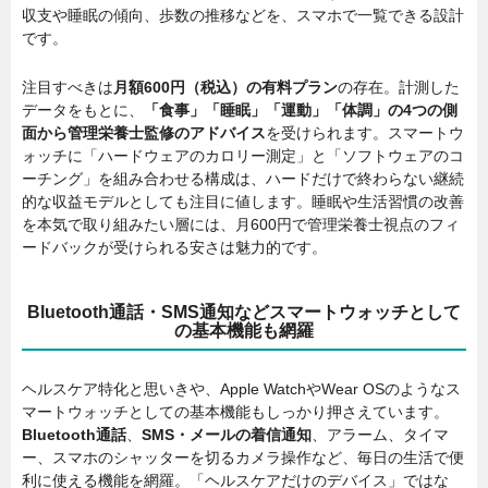
収支や睡眠の傾向、歩数の推移などを、スマホで一覧できる設計
です。
注目すべきは
月額600円（税込）の有料プラン
の存在。計測した
データをもとに、
「食事」「睡眠」「運動」「体調」の4つの側
面から管理栄養士監修のアドバイス
を受けられます。スマートウ
ォッチに「ハードウェアのカロリー測定」と「ソフトウェアのコ
ーチング」を組み合わせる構成は、ハードだけで終わらない継続
的な収益モデルとしても注目に値します。睡眠や生活習慣の改善
を本気で取り組みたい層には、月600円で管理栄養士視点のフィ
ードバックが受けられる安さは魅力的です。
Bluetooth通話・SMS通知などスマートウォッチとして
の基本機能も網羅
ヘルスケア特化と思いきや、Apple WatchやWear OSのようなス
マートウォッチとしての基本機能もしっかり押さえています。
Bluetooth通話
、
SMS・メールの着信通知
、アラーム、タイマ
ー、スマホのシャッターを切るカメラ操作など、毎日の生活で便
利に使える機能を網羅。「ヘルスケアだけのデバイス」ではな