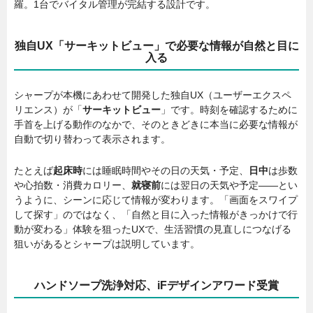
羅。1台でバイタル管理が完結する設計です。
独自UX「サーキットビュー」で必要な情報が自然と目に
入る
シャープが本機にあわせて開発した独自UX（ユーザーエクスペ
リエンス）が「
サーキットビュー
」です。時刻を確認するために
手首を上げる動作のなかで、そのときどきに本当に必要な情報が
自動で切り替わって表示されます。
たとえば
起床時
には睡眠時間やその日の天気・予定、
日中
は歩数
や心拍数・消費カロリー、
就寝前
には翌日の天気や予定——とい
うように、シーンに応じて情報が変わります。「画面をスワイプ
して探す」のではなく、「自然と目に入った情報がきっかけで行
動が変わる」体験を狙ったUXで、生活習慣の見直しにつなげる
狙いがあるとシャープは説明しています。
ハンドソープ洗浄対応、iFデザインアワード受賞