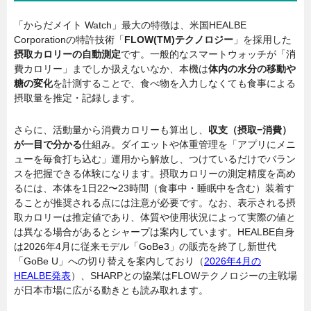
「からだメイト Watch」最大の特徴は、米国HEALBE
Corporationの特許技術「
FLOW(TM)テクノロジー
」を採用した
摂取カロリーの自動測定
です。一般的なスマートウォッチが「消
費カロリー」までしか扱えないなか、本機は
体内の水分の移動や
糖の変化
を計測することで、食べ物を入力しなくても食事による
摂取量を推定・記録します。
さらに、活動量から消費カロリーも算出し、
収支（摂取−消費）
が一目で分かる
仕組み。ダイエットや体重管理を「アプリにメニ
ューを毎食打ち込む」運用から解放し、つけているだけでバラン
スを把握できる体験になります。摂取カロリーの測定精度を高め
るには、本体を1日22〜23時間（食事中・睡眠中を含む）装着す
ることが推奨される点には注意が必要です。なお、表示される摂
取カロリーは推定値であり、体質や使用状況によって実際の値と
は異なる場合があるとシャープは案内しています。HEALBE自身
は2026年4月に従来モデル「GoBe3」の販売を終了し新世代
「GoBe U」への切り替えを案内しており（
2026年4月の
HEALBE発表
）、SHARPとの協業はFLOWテクノロジーの主戦場
が日本市場に広がる動きとも読み取れます。