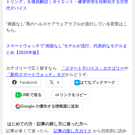
トリング」を徹底解説｜ダイエット・健康管理を自動化する次世
代デバイス
“画面なし”系のヘルスケアウェアラブルが流行している背景はこ
ちら。
スマートウォッチで”画面なし”モデルが流行。代表的なモデルま
とめ【2026年版】
カテゴリーで広く探すなら、
「スマートデバイス」カテゴリー
や
「新作スマートウォッチ」タグ
からどうぞ。
Facebook
X
はてなブックマーク
B!
LINEで送る
リンクをコピー
L
Google の優先する情報源に追加
G
はじめての方・記事の探し方に迷った方へ
記事が多くて迷ったら、
記事の探し方ガイド
から目的別に読め