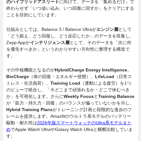
のハイブリッドアスリート
に向けて、データを「集めるだけ」で
終わらせず「いつ追い込み、いつ回復に回すか」をクリアにする
ことを目的にしています。
仕組みとしては、Balance 3 / Balance Ultraが
エンジン層
として
「どう鍛え、どう回復し、どう反応したか」のデータを収集し、
Zepp Appが
インテリジェンス層
として、そのデータを「次に何
を優先すべきか」というわかりやすい方向性に整理する構造で
す。
その中核機能となるのが
HybridCharge Energy Intelligence
。
BioCharge
（体の回復・エネルギー状態）、
LifeLoad
（日常ス
トレス・生活負荷）、
Training Load
（運動による疲労）を1つ
のビューで統合し、「今どこまで頑張れるか・どこで休むべき
か」を可視化します。さらに
Weekly Focus
と
Training Balance
が「筋力・持久力・回復」のバランスが偏っていないかを示し、
Hybrid Training Plans
がトレーニング計画と段階的な進歩のフ
レームを提供します。Amazfitのウルトラ系モデルのバッテリー
駆動・耐久性は
2026年版スマートウォッチのUltra系モデルまと
め
でApple Watch UltraやGalaxy Watch Ultraと横断比較していま
す。