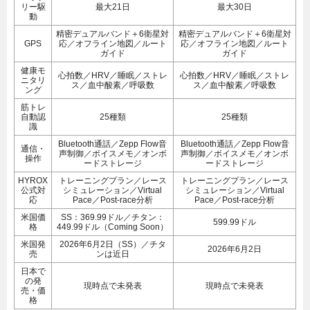
リー駆
最大21日
最大30日
動
精密デュアルバンド＋6衛星対
精密デュアルバンド＋6衛星対
GPS
応／オフライン地図／ルート
応／オフライン地図／ルート
ガイド
ガイド
健康モ
心拍数／HRV／睡眠／ストレ
心拍数／HRV／睡眠／ストレ
ニタリ
ス／血中酸素／呼吸数
ス／血中酸素／呼吸数
ング
筋トレ
自動認
25種類
25種類
識
Bluetooth通話／Zepp Flow音
Bluetooth通話／Zepp Flow音
通信・
声制御／ボイスメモ／オンボ
声制御／ボイスメモ／オンボ
操作
ードストレージ
ードストレージ
HYROX
トレーニングプラン／レース
トレーニングプラン／レース
公式対
シミュレーション／Virtual
シミュレーション／Virtual
応
Pace／Post-race分析
Pace／Post-race分析
米国価
SS：369.99ドル／チタン：
599.99ドル
格
449.99ドル（Coming Soon）
米国発
2026年6月2日（SS）／チタ
2026年6月2日
売
ンは近日
日本で
の発
現時点で未発表
現時点で未発表
売・価
格