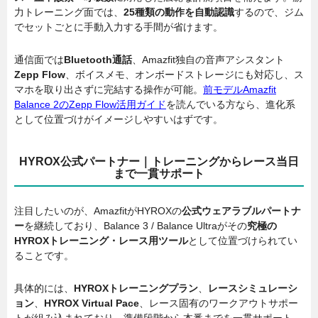
力トレーニング面では、
25種類の動作を自動認識
するので、ジム
でセットごとに手動入力する手間が省けます。
通信面では
Bluetooth通話
、Amazfit独自の音声アシスタント
Zepp Flow
、ボイスメモ、オンボードストレージにも対応し、ス
マホを取り出さずに完結する操作が可能。
前モデルAmazfit
Balance 2のZepp Flow活用ガイド
を読んでいる方なら、進化系
として位置づけがイメージしやすいはずです。
HYROX公式パートナー｜トレーニングからレース当日
まで一貫サポート
注目したいのが、AmazfitがHYROXの
公式ウェアラブルパートナ
ー
を継続しており、Balance 3 / Balance Ultraがその
究極の
HYROXトレーニング・レース用ツール
として位置づけられてい
ることです。
具体的には、
HYROXトレーニングプラン
、
レースシミュレーシ
ョン
、
HYROX Virtual Pace
、レース固有のワークアウトサポー
トが組み込まれており、準備段階から本番までを一貫サポート。