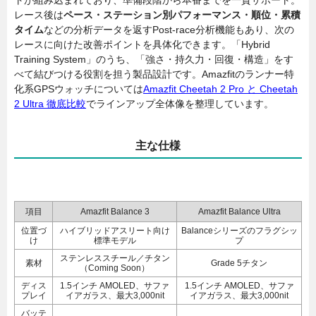
レース後は
ペース・ステーション別パフォーマンス・順位・累積
タイム
などの分析データを返すPost-race分析機能もあり、次の
レースに向けた改善ポイントを具体化できます。「Hybrid
Training System」のうち、「強さ・持久力・回復・構造」をす
べて結びつける役割を担う製品設計です。Amazfitのランナー特
化系GPSウォッチについては
Amazfit Cheetah 2 Pro と Cheetah
2 Ultra 徹底比較
でラインアップ全体像を整理しています。
主な仕様
項目
Amazfit Balance 3
Amazfit Balance Ultra
位置づ
ハイブリッドアスリート向け
Balanceシリーズのフラグシッ
け
標準モデル
プ
ステンレススチール／チタン
素材
Grade 5チタン
（Coming Soon）
ディス
1.5インチ AMOLED、サファ
1.5インチ AMOLED、サファ
プレイ
イアガラス、最大3,000nit
イアガラス、最大3,000nit
バッテ