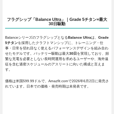
フラグシップ「Balance Ultra」｜Grade 5チタン×最大
30日駆動
Balanceシリーズのフラグシップとなる
Balance Ultra
は、
Grade
5チタン
を採用したクラフトマンシップに、トレーニング・仕
事・日常を切れ目なく使えるパフォーマンスデザインを組み合わ
せたモデルです。バッテリー駆動は最大
30日
を実現しており、頻
繁な充電を必要としない長時間運用を求めるユーザーや、海外遠
征を含む過密スケジュールのアスリートに向いた構成と言えま
す。
価格は米国599.99ドルで、Amazfit.comで2026年6月2日に発売さ
れています。日本での価格・発売時期は未発表です。