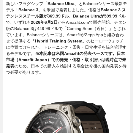
新しいフラグシップ「
Balance Ultra
」とBalanceシリーズ最新モ
デル「
Balance 3
」を米国で発表しました。価格は
Balance 3 ス
テンレススチール版が369.99ドル
、
Balance Ultraが599.99ドル
で、いずれも
2026年6月2日
からAmazfit.comで販売開始。チタン
版のBalance 3は449.99ドルで「Coming Soon（近日）」とされ
ています。Balanceシリーズは、AmazfitがZepp Appと組み合わ
せて提供する
「Hybrid Training System」
のヒーローウォッチ
に位置づけられた、トレーニング・回復・日常生活を統合管理す
るモデルです。
※本記事は米国Amazfitの発表ベースです。日本
市場（Amazfit Japan）での発売・価格・取り扱いは現時点で未
発表
のため、日本での購入を検討する場合は今後の国内発表を待
つ必要があります。