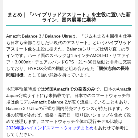
まとめ｜「ハイブリッドアスリート」を主役に置いた新
ライン、国内展開に期待
Amazfit Balance 3 / Balance Ultraは、「ジムも走るも回復も仕事
も日常も全部こなしたい現代のアスリート」という
ハイブリッド
アスリート
像を主役に据えた、Balanceシリーズ仕切り直しのラ
インです。ハード面のスペックは1.5インチAMOLED・サファイ
ア・3,000nit・デュアルバンドGPS・21〜30日駆動と非常に充実
しており、HYROX公式の機能と組み合わせた「
競技志向の長時
間運用機
」として強い武器を持っています。
本記事執筆時点では
米国Amazfitでの発表のみ
で、日本のAmazfit
Japan公式サイトには未掲載です。日本でのスマートウォッチ市
場は前モデルAmazfit Balance 2が広く流通していることもあり、
Balance 3 / Ultraの正式な国内発売アナウンスが待たれます。今
後の続報があれば、価格・発売日・取り扱いショップを含めて改
めて整理します。スマートウォッチ全体の現行モデル比較は
2026年版ハイエンドスマートウォッチまとめ
もあわせて参考に
してください。