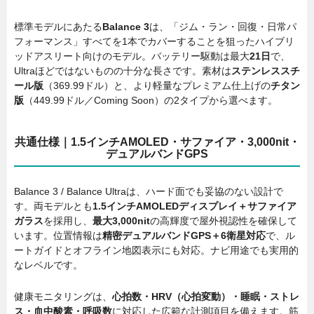
標準モデルにあたる
Balance 3
は、「ジム・ラン・回復・日常パ
フォーマンス」すべてを1本でカバーすることを狙ったハイブリ
ッドアスリート向けのモデル。バッテリー駆動は最大
21日
で、
Ultraほどではないものの十分な長さです。素材は
ステンレススチ
ール版
（369.99ドル）と、より軽量なプレミアム仕上げの
チタン
版
（449.99ドル／Coming Soon）の2タイプから選べます。
共通仕様｜1.5インチAMOLED・サファイア・3,000nit・
デュアルバンドGPS
Balance 3 / Balance Ultraは、ハード面でも妥協のない設計で
す。両モデルとも
1.5インチAMOLEDディスプレイ＋サファイア
ガラス
を採用し、
最大3,000nit
の高輝度で屋外視認性を確保して
います。位置情報は
精密デュアルバンドGPS＋6衛星対応
で、ル
ートガイドとオフライン地図表示にも対応。ナビ用途でも実用的
なレベルです。
健康モニタリングは、
心拍数・HRV（心拍変動）・睡眠・ストレ
ス・血中酸素・呼吸数
に対応した広範な計測項目を備えます。筋