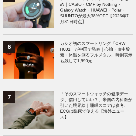
め｜CASIO・CMF by Nothing・
Galaxy Watch・HUAWEI・Polar・
SUUNTOが最大38%OFF【2026年7
月31日時点】
カシオ初のスマートリング「CRW-
H001」が中国で発表｜心拍・血中酸
素・体温を測るフルメタル、時刻表示
も残して1,990元
「そのスマートウォッチの健康デー
タ、信用していい？」米国の内科医が
引いた境界線｜睡眠スコアは参考、
ECGは臨床で使える【海外ニュー
ス】