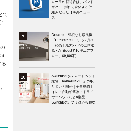
ローラの新特許は、バンド
が2つに割れて合体する仕
組みだった【海外ニュー
とで
ス】
宇
Dreame、羽根なし扇風機
「Dreame MF10」を7月30
日発売｜最大270°の立体送
zの
風とAirBoostで16倍エアフ
8
ロー、69,800円
する
SwitchBotがスマートペット
家電「homerunPET」の取
り扱いを開始｜全自動猫ト
テ
イレ・自動給餌器・ドライ
ヤーハウスなど8製品、
SwitchBotアプリ対応も順次