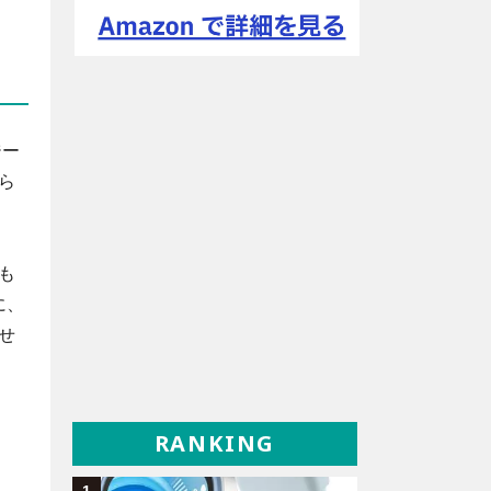
ジー
ら
も
に、
せ
RANKING