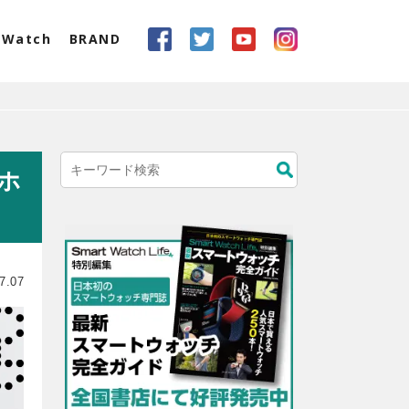
eWatch
BRAND
ヤホ
7.07