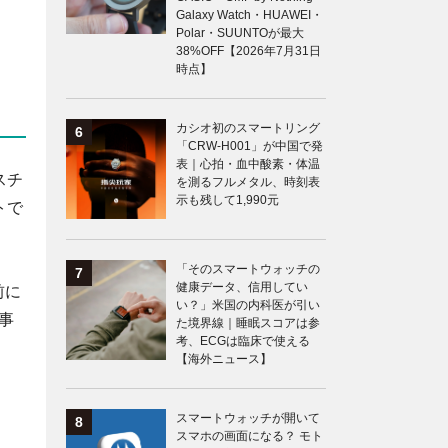
Galaxy Watch・HUAWEI・
Polar・SUUNTOが最大
38%OFF【2026年7月31日
時点】
カシオ初のスマートリング
「CRW-H001」が中国で発
表｜心拍・血中酸素・体温
スチ
を測るフルメタル、時刻表
示も残して1,990元
トで
「そのスマートウォッチの
健康データ、信用してい
前に
い？」米国の内科医が引い
事
た境界線｜睡眠スコアは参
考、ECGは臨床で使える
【海外ニュース】
スマートウォッチが開いて
スマホの画面になる？ モト