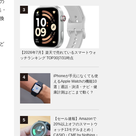
の
集・
換
ど
【2026年7月】楽天で売れているスマートウォ
ッチランキング TOP30|7/31時点
iPhoneが手元になくても使
えるApple Watchの機能10
選｜通話・決済・ナビ・健
康計測はどこまで動く？
【セール速報】Amazonで
20%以上オフのスマートウ
ォッチ13モデルまとめ｜
CASIO・CMF by Nothing・