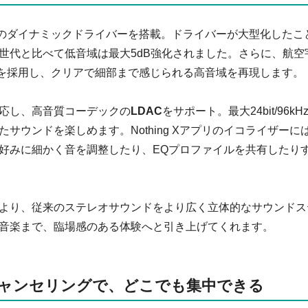
mのダイナミックドライバーを搭載。ドライバーが大型化したこ
世代と比べて低音域は最大5dB強化されました。さらに、航空
板を採用し、クリアで細部まで感じられる高音域を再現します。
応し、高音質コーデックの
LDAC
をサポート。最大24bit/96kH
ウンドを楽しめます。Nothing Xアプリのイコライザーには
好みに細かく音を調整したり、EQプロファイルを共有したり
より、従来のステレオサウンドをより広く立体的なサウンドス
音楽まで、臨場感のある体験へと引き上げてくれます。
キャンセリングで、どこでも集中できる