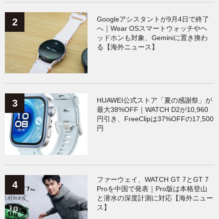
Googleアシスタントが9月4日で終了
へ｜Wear OSスマートウォッチやヘ
ッドホンも対象、Geminiに置き換わ
る【海外ニュース】
HUAWEI公式ストア「夏の感謝祭」が
最大38%OFF｜WATCH D2が10,960
円引き、FreeClipは37%OFFの17,500
円
ファーウェイ、WATCH GT 7とGT 7
Proを中国で発表｜Pro版は本格登山
と潜水の深度計測に対応【海外ニュー
ス】