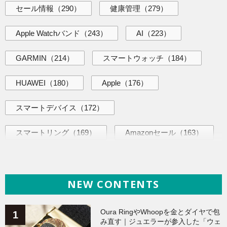
セール情報
（290）
健康管理
（279）
Apple Watchバンド
（243）
AI
（223）
GARMIN
（214）
スマートウォッチ
（184）
HUAWEI
（180）
Apple
（176）
スマートデバイス
（172）
スマートリング
（169）
Amazonセール
（163）
AI活用術
（144）
海外ニュース
（144）
NEW CONTENTS
iPhone
（141）
ヘルスケア
（140）
Galaxy
（136）
ガジェット
（135）
Oura RingやWhoopを金とダイヤで包
み直す｜ジュエラーが参入した「ウェ