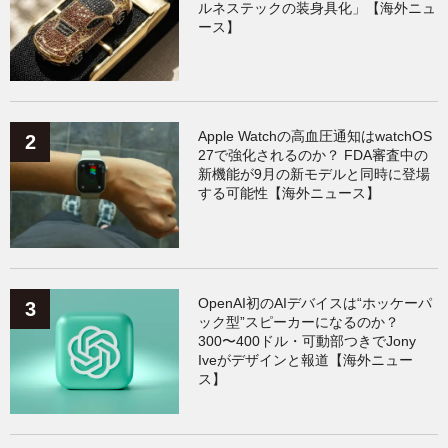
ルネステックの装身具化」【海外ニュ
ワークアウト
（131）
ース】
AppleWatchアクセサリー
（124）
Fitbit
（122）
Xiaomi
（119）
Apple Watchの高血圧通知はwatchOS
27で強化されるのか？ FDA審査中の
新機能が9月の新モデルと同時に登場
する可能性【海外ニュース】
OpenAI初のAIデバイスは“ホッケーパ
ック型”スピーカーになるのか？
300〜400ドル・可動部つきでJony
Iveがデザインと報道【海外ニュー
ス】