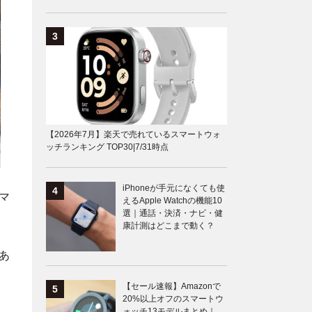
【2026年7月】楽天で売れているスマートウォ
ッチランキング TOP30|7/31時点
iPhoneが手元になくても使
マ
えるApple Watchの機能10
選｜通話・決済・ナビ・健
康計測はどこまで動く？
あ
【セール速報】Amazonで
20%以上オフのスマートウ
ォッチ13モデルまとめ｜