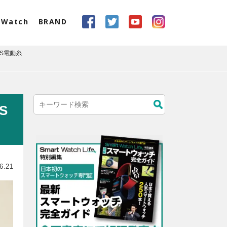
eWatch
BRAND
S電動糸
S
6.21