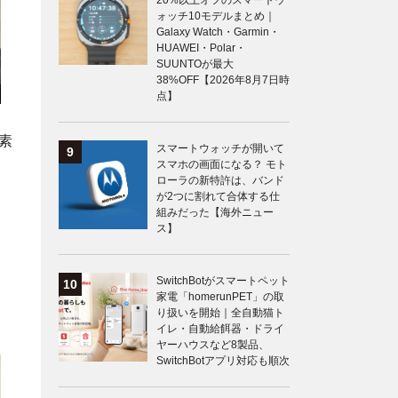
20%以上オフのスマートウ
ォッチ10モデルまとめ｜
Galaxy Watch・Garmin・
HUAWEI・Polar・
SUUNTOが最大
38%OFF【2026年8月7日時
点】
素
スマートウォッチが開いて
スマホの画面になる？ モト
ローラの新特許は、バンド
が2つに割れて合体する仕
組みだった【海外ニュー
ス】
SwitchBotがスマートペット
家電「homerunPET」の取
り扱いを開始｜全自動猫ト
イレ・自動給餌器・ドライ
ヤーハウスなど8製品、
SwitchBotアプリ対応も順次