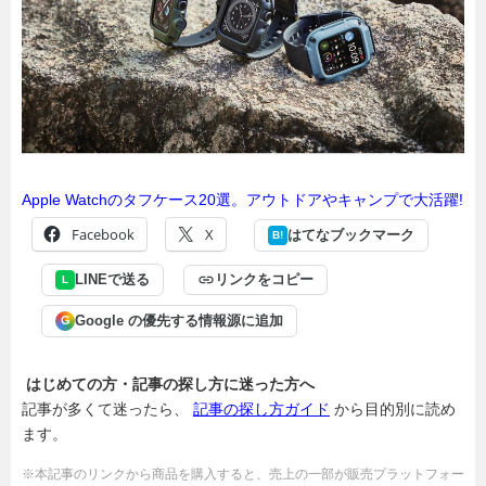
Apple Watchのタフケース20選。アウトドアやキャンプで大活躍!
Facebook
X
はてなブックマーク
B!
LINEで送る
リンクをコピー
L
Google の優先する情報源に追加
G
はじめての方・記事の探し方に迷った方へ
記事が多くて迷ったら、
記事の探し方ガイド
から目的別に読め
ます。
※本記事のリンクから商品を購入すると、売上の一部が販売プラットフォー