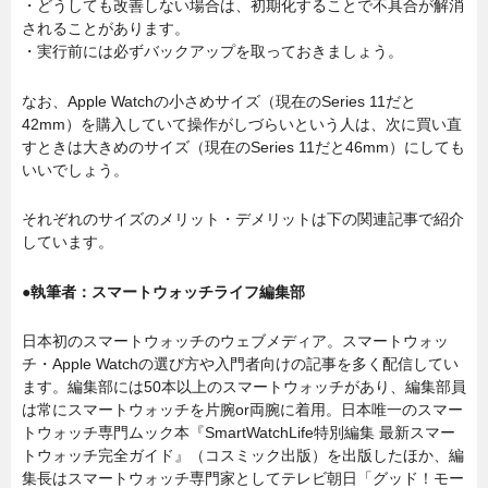
・どうしても改善しない場合は、初期化することで不具合が解消
されることがあります。
・実行前には必ずバックアップを取っておきましょう。
なお、Apple Watchの小さめサイズ（現在のSeries 11だと
42mm）を購入していて操作がしづらいという人は、次に買い直
すときは大きめのサイズ（現在のSeries 11だと46mm）にしても
いいでしょう。
それぞれのサイズのメリット・デメリットは下の関連記事で紹介
しています。
●執筆者：スマートウォッチライフ編集部
日本初のスマートウォッチのウェブメディア。スマートウォッ
チ・Apple Watchの選び方や入門者向けの記事を多く配信してい
ます。編集部には50本以上のスマートウォッチがあり、編集部員
は常にスマートウォッチを片腕or両腕に着用。日本唯一のスマー
トウォッチ専門ムック本『SmartWatchLife特別編集 最新スマー
トウォッチ完全ガイド』（コスミック出版）を出版したほか、編
集長はスマートウォッチ専門家としてテレビ朝日「グッド！モー