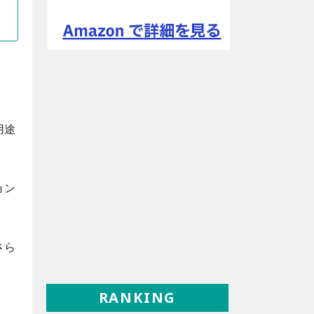
用途
ョン
さら
RANKING