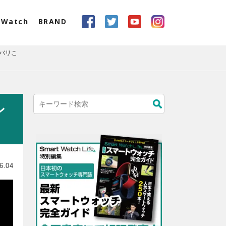
eWatch
BRAND
ズバリこ
ン
6.04