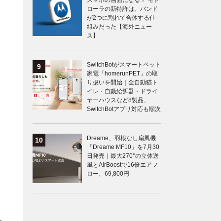
スマホの画面になる？ モト
ローラの新特許は、バンド
が2つに割れて合体する仕
組みだった【海外ニュー
ス】
SwitchBotがスマートペット
家電「homerunPET」の取
り扱いを開始｜全自動猫ト
イレ・自動給餌器・ドライ
ヤーハウスなど8製品、
SwitchBotアプリ対応も順次
Dreame、羽根なし扇風機
「Dreame MF10」を7月30
日発売｜最大270°の立体送
風とAirBoostで16倍エアフ
ロー、69,800円