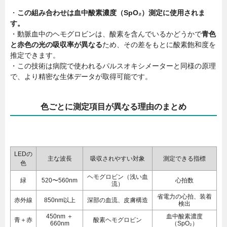
・
この組み合わせは血中酸素濃度（SpO₂）測定に使用されま
す。
・動脈血中のヘモグロビンは、酸素を含んでいるかどうかで
青色
と赤色の光の吸収率が異なる
ため、その差をもとに酸素飽和度を
推定できます。
・この技術は病院で使われるパルスオキシメーターと同様の原理
で、より精密な生体データが取得可能です。
色ごとに測定項目が異なる理由のまとめ
LEDの
主な波長
吸収されやすい対象
測定できる指標
色
ヘモグロビン（浅い血
緑
520〜560nm
心拍数
流）
省電力の心拍、装着
赤外線
850nm以上
深部の血流、皮膚構造
検出
450nm ＋
血中酸素濃度
青＋赤
酸素ヘモグロビン
660nm
（SpO₂）