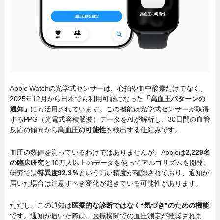
Apple Watchの光学式センサーは、心拍や血中酸素だけでなく、
2025年12月から日本でも利用可能になった
「高血圧パターンの
通知」
にも活用されています。この機能は光学式センサーが取得
するPPG（光電式容積脈波）データをAIが解析し、30日間の血管
反応の傾向から
高血圧の可能性
を検出する仕組みです。
血圧の数値を測っているわけではありませんが、Appleは
2,229名
の臨床研究
と10万人以上のデータを使ってアルゴリズムを開発。
研究では
特異度92.3％
という高い精度が確認されており、通知が
届いた場合は注意すべき変化が起きている可能性があります。
ただし、この通知は
医療的な診断ではなく“気づき”のための機能
です。通知が届いた際は、医療機関での血圧測定が推奨されま