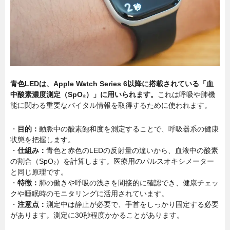
青色LEDは、Apple Watch Series 6以降に搭載されている「血
中酸素濃度測定（SpO₂）」に用いられます。
これは呼吸や肺機
能に関わる重要なバイタル情報を取得するために使われます。
・
目的：
動脈中の酸素飽和度を測定することで、呼吸器系の健康
状態を把握します。
・
仕組み：
青色と赤色のLEDの反射量の違いから、血液中の酸素
の割合（SpO₂）を計算します。医療用のパルスオキシメーター
と同じ原理です。
・
特徴：
肺の働きや呼吸の浅さを間接的に確認でき、健康チェッ
クや睡眠時のモニタリングに活用されています。
・
注意点：
測定中は静止が必要で、手首をしっかり固定する必要
があります。測定に30秒程度かかることがあります。