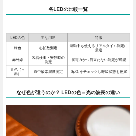
各LEDの比較一覧
LEDの色
主な用途
特徴
運動中も使えるリアルタイム測定に
緑色
心拍数測定
最適
装着検出・安静時の
赤外線
省電力かつ目立たない測定が可能
測定
青色（＋
血中酸素濃度測定
SpO₂をチェックし呼吸状態を把握
赤）
なぜ色が違うのか？ LEDの色＝光の波長の違い