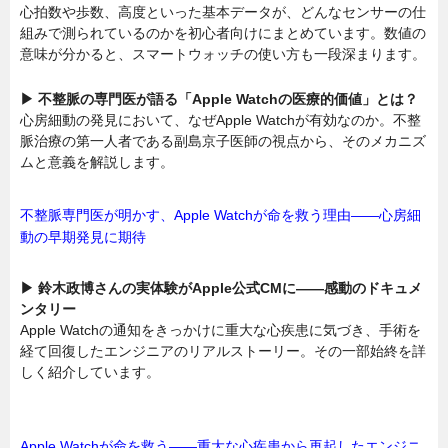
心拍数や歩数、高度といった基本データが、どんなセンサーの仕
組みで測られているのかを初心者向けにまとめています。数値の
意味が分かると、スマートウォッチの使い方も一段深まります。
▶ 不整脈の専門医が語る「Apple Watchの医療的価値」とは？
心房細動の発見において、なぜApple Watchが有効なのか。不整
脈治療の第一人者である副島京子医師の視点から、そのメカニズ
ムと意義を解説します。
不整脈専門医が明かす、Apple Watchが命を救う理由――心房細
動の早期発見に期待
▶ 鈴木政博さんの実体験がApple公式CMに――感動のドキュメ
ンタリー
Apple Watchの通知をきっかけに重大な心疾患に気づき、手術を
経て回復したエンジニアのリアルストーリー。その一部始終を詳
しく紹介しています。
Apple Watchが命を救う――重大な心疾患から再起したエンジニ