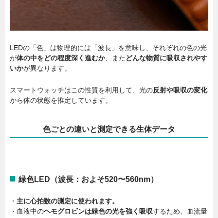
LEDの「色」は物理的には「波長」を意味し、それぞれの色の光
が
体の中をどの程度深く進むか
、また
どんな物質に吸収されやす
いか
が異なります。
スマートウォッチはこの性質を利用して、光の
反射や吸収の変化
から体の状態を推定しています。
色ごとの違いと測定できる生体データ
緑色LED（波長：およそ520〜560nm）
・
主に心拍数の測定に使われます。
・血液中の
ヘモグロビンは緑色の光を強く吸収
するため、血流量