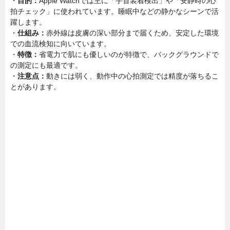
・
目的：
Apple Watchでは主に「手首装着検出」や「安静時の心
拍チェック」に使われています。睡眠中などの静かなシーンで活
躍します。
・
仕組み：
赤外線は皮膚の深い部分まで届くため、安定した環境
での血流検知に向いています。
・
特徴：
省電力で肌にも優しいのが特徴で、バックグラウンドで
の測定にも最適です。
・
注意点：
動きには弱く、動作中の心拍測定では精度が落ちるこ
とがあります。