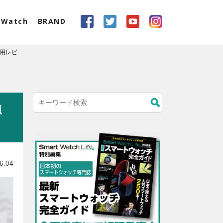
eWatch
BRAND
使用レビ
強
6.04