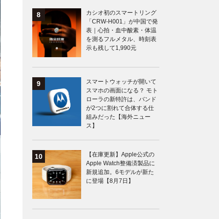
カシオ初のスマートリング
「CRW-H001」が中国で発
表｜心拍・血中酸素・体温
を測るフルメタル、時刻表
示も残して1,990元
スマートウォッチが開いて
スマホの画面になる？ モト
ローラの新特許は、バンド
が2つに割れて合体する仕
組みだった【海外ニュー
ス】
【在庫更新】Apple公式の
Apple Watch整備済製品に
新規追加。6モデルが新た
に登場【8月7日】