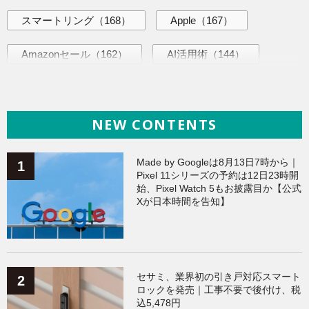
スマートリング
（168）
Apple
（167）
Amazonセール
（162）
AI活用術
（144）
ヘルスケア
（138）
海外ニュース
（138）
NEW CONTENTS
iPhone
（135）
ガジェット
（134）
Galaxy
（133）
ワークアウト
（131）
Made by Googleは8月13日7時から｜
Pixel 11シリーズの予約は12日23時開
始、Pixel Watch 5もお披露目か【公式
AppleWatchアクセサリー
（123）
Fitbit
（121）
Xが日本時間を告知】
Xiaomi
（118）
セサミ、業界初の引き戸対応スマート
ロックを発売｜工事不要で後付け、税
込5,478円