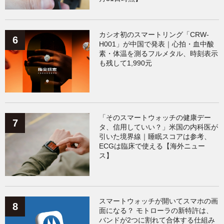
カシオ初のスマートリング「CRW-
H001」が中国で発表｜心拍・血中酸
素・体温を測るフルメタル、時刻表示
も残して1,990元
「そのスマートウォッチの健康デー
タ、信用していい？」米国の内科医が
引いた境界線｜睡眠スコアは参考、
ECGは臨床で使える【海外ニュー
ス】
スマートウォッチが開いてスマホの画
面になる？ モトローラの新特許は、
バンドが2つに割れて合体する仕組み