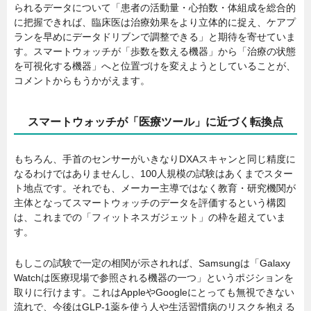
られるデータについて「患者の活動量・心拍数・体組成を総合的
に把握できれば、臨床医は治療効果をより立体的に捉え、ケアプ
ランを早めにデータドリブンで調整できる」と期待を寄せていま
す。スマートウォッチが「歩数を数える機器」から「治療の状態
を可視化する機器」へと位置づけを変えようとしていることが、
コメントからもうかがえます。
スマートウォッチが「医療ツール」に近づく転換点
もちろん、手首のセンサーがいきなりDXAスキャンと同じ精度に
なるわけではありませんし、100人規模の試験はあくまでスター
ト地点です。それでも、メーカー主導ではなく教育・研究機関が
主体となってスマートウォッチのデータを評価するという構図
は、これまでの「フィットネスガジェット」の枠を超えていま
す。
もしこの試験で一定の相関が示されれば、Samsungは「Galaxy
Watchは医療現場で参照される機器の一つ」というポジションを
取りに行けます。これはAppleやGoogleにとっても無視できない
流れで、今後はGLP-1薬を使う人や生活習慣病のリスクを抱える