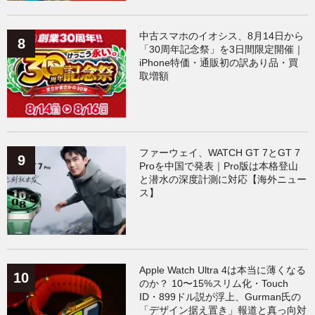
中古スマホのイオシス、8月14日から
「30周年記念祭」を3日間限定開催｜
iPhone特価・通販初の訳あり品・買
取増額
ファーウェイ、WATCH GT 7とGT 7
Proを中国で発表｜Pro版は本格登山
と潜水の深度計測に対応【海外ニュー
ス】
Apple Watch Ultra 4は本当に薄くなる
のか？ 10〜15%スリム化・Touch
ID・899ドル説が浮上、Gurman氏の
「デザイン据え置き」報道と真っ向対