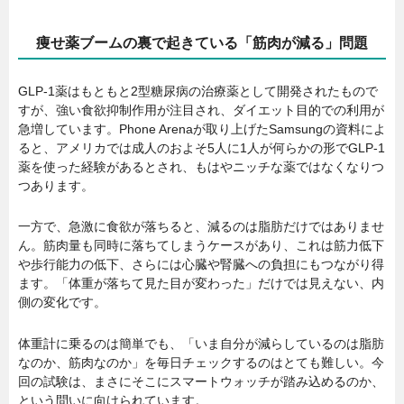
痩せ薬ブームの裏で起きている「筋肉が減る」問題
GLP-1薬はもともと2型糖尿病の治療薬として開発されたもので
すが、強い食欲抑制作用が注目され、ダイエット目的での利用が
急増しています。Phone Arenaが取り上げたSamsungの資料によ
ると、アメリカでは成人のおよそ5人に1人が何らかの形でGLP-1
薬を使った経験があるとされ、もはやニッチな薬ではなくなりつ
つあります。
一方で、急激に食欲が落ちると、減るのは脂肪だけではありませ
ん。筋肉量も同時に落ちてしまうケースがあり、これは筋力低下
や歩行能力の低下、さらには心臓や腎臓への負担にもつながり得
ます。「体重が落ちて見た目が変わった」だけでは見えない、内
側の変化です。
体重計に乗るのは簡単でも、「いま自分が減らしているのは脂肪
なのか、筋肉なのか」を毎日チェックするのはとても難しい。今
回の試験は、まさにそこにスマートウォッチが踏み込めるのか、
という問いに向けられています。