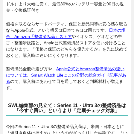
ドル）より大幅に安く、最低80%のバッテリー容量と90日の返
金・交換保証付き
価格を取るならサードパーティ、保証と新品同等の安心感を取る
ならApple公式、という構図は日本でもほぼ同じです。
日本の場
合、Amazon「整備済み品」ストア
やイオシス、ゲオなどの中
古・整備済販路と、Apple公式整備済品ストアを使い分けること
になります。「価格と保証のどちらを優先するか」を先に決めて
おくと、購入時に迷いにくくなります。
整備済品全般の選び方や、
Apple公式とAmazon整備済品の違い
については、Smart Watch Lifeにこの分野の総合ガイド記事があ
る
ので、購入前にあわせて目を通しておくと判断材料が増えま
す。
SWL編集部の見立て：Series 11・Ultra 3の整備済品は
「今すぐ買い」というより「定期チェック対象」
今回のSeries 11・Ultra 3の整備済品入荷は、米国・日本ともに
「値引き自体は控えめ」というのがざっくりした結論です。「い