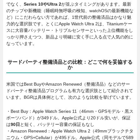
でなく、
Series 10やUltra 2
が並ぶタイミングがあります。最新
のチップや新機能（睡眠時無呼吸の検知、watchOSの最新機能な
ど）にこだわらない方であれば、1世代前の整備済品はかなり魅
力的な選択肢です。とくにApple Watch Ultra 2は、Titaniumケー
スに大容量バッテリー・トリプルセンサーといった上位機能をし
っかり押さえつつ、新品より明確に安く手に入る点で人気の的に
なっています。
サードパーティ整備済品との比較：どこで何を妥協する
か
米国ではBest BuyやAmazon Renewed（整備済品）などのサー
ドパーティ整備済品プログラムも有力な選択肢として紹介されて
います。BGRは具体例として、次のような比較を挙げています。
・Best Buy：Apple Watch Series 11（46mm・GPSモデル・黒ス
ポーツバンド）が349ドル。Apple公式より20ドル安いが、保証
は
90日
と短く、バッテリー容量の保証もなし
・Amazon Renewed：Apple Watch Ultra 2（49mmブラックチタ
ニウム・GPS+Cellular）が495ドル。Apple公式（同モデルで589