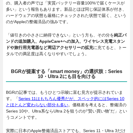
の、購入者の声では「実質バッテリー容量100%で届くケースが
多い」という報告もあります。新品とほぼ同じ保証体系が付き、
ハードウェアの状態も厳格にチェックされた状態で届く、という
のがAppleの整備済品の強みです。
「値引きの小ささに納得できない」という方も、その分を
純正バ
ンドの追加購入、AppleCare+への加入、ワイヤレス充電スタン
ドや旅行用充電器など周辺アクセサリーの拡充
に充てると、トー
タルでの満足度は高くなりやすいでしょう。
BGRが提案する「smart money」の選択肢：Series
10・Ultra 2にも目を向ける
BGRの記事では、もうひとつ示唆に富む見方が提示されていま
す。「
Series 11はもちろん優秀だが、スペック的にはSeries 10
とほとんど変わらない部分も多い
。価格差を考えると、整備済の
Series 10や、Ultra系ならUltra 2を狙うのが“賢い買い物”だ」とい
うコメントです。
実際に日本のApple整備済品ストアでも、Series 11・Ultra 3だけ