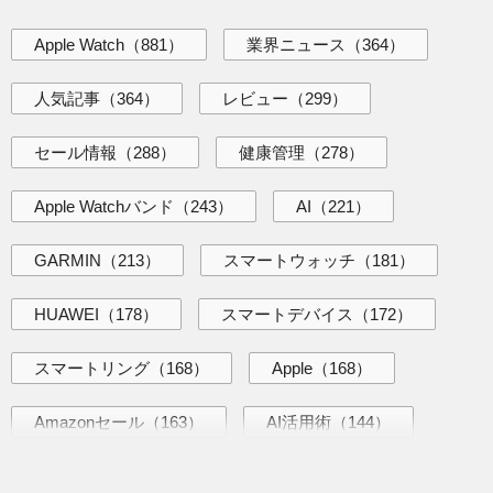
Apple Watch
（881）
業界ニュース
（364）
人気記事
（364）
レビュー
（299）
セール情報
（288）
健康管理
（278）
Apple Watchバンド
（243）
AI
（221）
GARMIN
（213）
スマートウォッチ
（181）
HUAWEI
（178）
スマートデバイス
（172）
スマートリング
（168）
Apple
（168）
Amazonセール
（163）
AI活用術
（144）
海外ニュース
（139）
iPhone
（138）