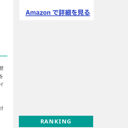
年登
を
イ
討
RANKING