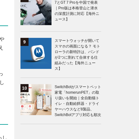
7とGT 7 Proを中国で発表
｜Pro版は本格登山と潜水
の深度計測に対応【海外ニ
ュース】
や
スマートウォッチが開いて
スマホの画面になる？ モト
え
ローラの新特許は、バンド
が2つに割れて合体する仕
組みだった【海外ニュー
ス】
っ
し
SwitchBotがスマートペット
家電「homerunPET」の取
り扱いを開始｜全自動猫ト
イレ・自動給餌器・ドライ
ヤーハウスなど8製品、
SwitchBotアプリ対応も順次
っし