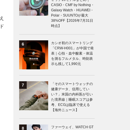
CASIO・CMF by Nothing・
Galaxy Watch・HUAWEI・
Polar・SUUNTOが最大
え
38%OFF【2026年7月31日
ド
時点】
カシオ初のスマートリング
「CRW-H001」が中国で発
表｜心拍・血中酸素・体温
を測るフルメタル、時刻表
示も残して1,990元
「そのスマートウォッチの
健康データ、信用してい
い？」米国の内科医が引い
た境界線｜睡眠スコアは参
考、ECGは臨床で使える
【海外ニュース】
ファーウェイ、WATCH GT