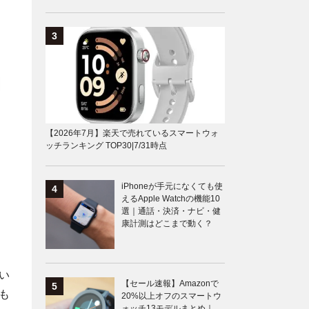
【2026年7月】楽天で売れているスマートウォ
ッチランキング TOP30|7/31時点
iPhoneが手元になくても使
えるApple Watchの機能10
選｜通話・決済・ナビ・健
康計測はどこまで動く？
い
【セール速報】Amazonで
も
20%以上オフのスマートウ
ォッチ13モデルまとめ｜