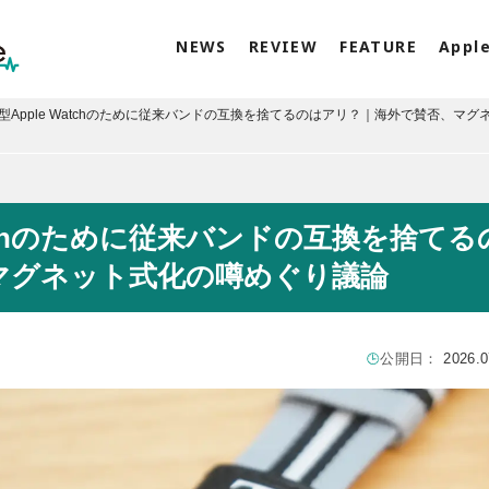
NEWS
REVIEW
FEATURE
Appl
型Apple Watchのために従来バンドの互換を捨てるのはアリ？｜海外で賛否、マグ
atchのために従来バンドの互換を捨てる
マグネット式化の噂めぐり議論
公開日：
2026.0