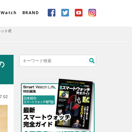
eWatch
BRAND
ネット式
の
7.02