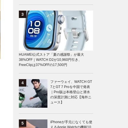
HUAWEI公式ストア「夏の感謝祭」が最大
38%OFF｜WATCH D2が10,960円引き、
FreeClipは37%OFFの17,500円
ファーウェイ、WATCH GT
7とGT 7 Proを中国で発表
｜Pro版は本格登山と潜水
の深度計測に対応【海外ニ
ュース】
iPhoneが手元になくても使
えるApple Watchの機能10