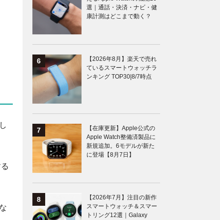
選｜通話・決済・ナビ・健
康計測はどこまで動く？
【2026年8月】楽天で売れ
ているスマートウォッチラ
ンキング TOP30|8/7時点
し
【在庫更新】Apple公式の
Apple Watch整備済製品に
新規追加。6モデルが新た
に登場【8月7日】
する
【2026年7月】注目の新作
スマートウォッチ＆スマー
な
トリング12選｜Galaxy