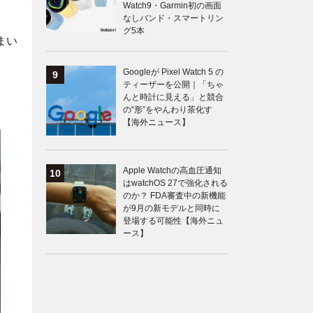
Watch9・Garmin初の画面
なしバンド・スマートリン
グ5本
まい
Googleが Pixel Watch 5 の
ティーザーを公開｜「ちゃ
んと時計に見える」と競合
の“形”をやんわり茶化す
【海外ニュース】
Apple Watchの高血圧通知
はwatchOS 27で強化される
のか？ FDA審査中の新機能
が9月の新モデルと同時に
登場する可能性【海外ニュ
ース】