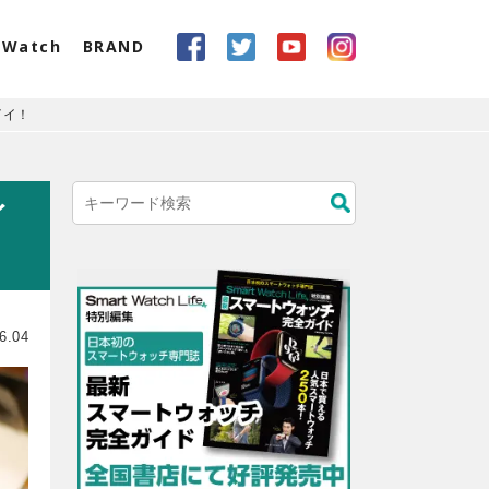
eWatch
BRAND
イイ！
イ
6.04