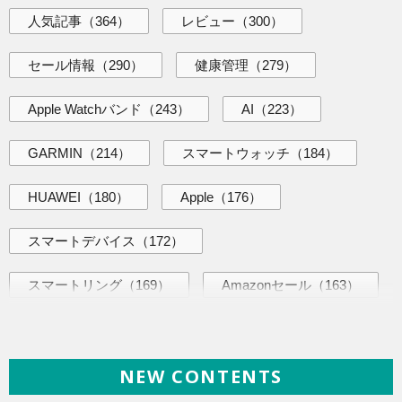
人気記事
（364）
レビュー
（300）
セール情報
（290）
健康管理
（279）
Apple Watchバンド
（243）
AI
（223）
GARMIN
（214）
スマートウォッチ
（184）
HUAWEI
（180）
Apple
（176）
スマートデバイス
（172）
スマートリング
（169）
Amazonセール
（163）
AI活用術
（144）
海外ニュース
（144）
NEW CONTENTS
iPhone
（141）
ヘルスケア
（140）