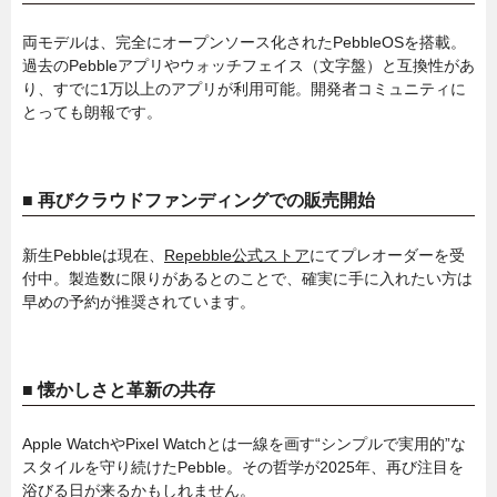
両モデルは、完全にオープンソース化されたPebbleOSを搭載。
過去のPebbleアプリやウォッチフェイス（文字盤）と互換性があ
り、すでに1万以上のアプリが利用可能。開発者コミュニティに
とっても朗報です。
■ 再びクラウドファンディングでの販売開始
新生Pebbleは現在、
Repebble公式ストア
にてプレオーダーを受
付中。製造数に限りがあるとのことで、確実に手に入れたい方は
早めの予約が推奨されています。
■ 懐かしさと革新の共存
Apple WatchやPixel Watchとは一線を画す“シンプルで実用的”な
スタイルを守り続けたPebble。その哲学が2025年、再び注目を
浴びる日が来るかもしれません。