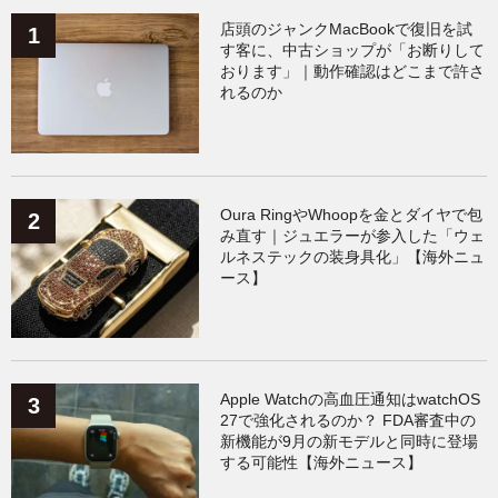
Galaxy
（136）
ガジェット
（136）
店頭のジャンクMacBookで復旧を試
す客に、中古ショップが「お断りして
おります」｜動作確認はどこまで許さ
ワークアウト
（131）
れるのか
AppleWatchアクセサリー
（124）
Fitbit
（122）
Xiaomi
（119）
Oura RingやWhoopを金とダイヤで包
み直す｜ジュエラーが参入した「ウェ
ルネステックの装身具化」【海外ニュ
ース】
Apple Watchの高血圧通知はwatchOS
27で強化されるのか？ FDA審査中の
新機能が9月の新モデルと同時に登場
する可能性【海外ニュース】