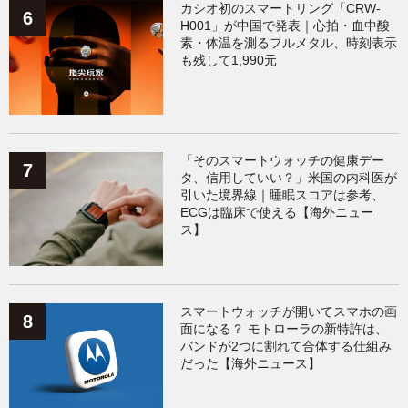
カシオ初のスマートリング「CRW-
H001」が中国で発表｜心拍・血中酸
素・体温を測るフルメタル、時刻表示
も残して1,990元
「そのスマートウォッチの健康デー
タ、信用していい？」米国の内科医が
引いた境界線｜睡眠スコアは参考、
ECGは臨床で使える【海外ニュー
ス】
スマートウォッチが開いてスマホの画
面になる？ モトローラの新特許は、
バンドが2つに割れて合体する仕組み
だった【海外ニュース】