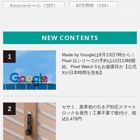
Amazonセール
（162）
AI活用術
（144）
ヘルスケア
（138）
海外ニュース
（138）
NEW CONTENTS
iPhone
（135）
ガジェット
（134）
Galaxy
（133）
ワークアウト
（131）
Made by Googleは8月13日7時から｜
Pixel 11シリーズの予約は12日23時開
始、Pixel Watch 5もお披露目か【公式
AppleWatchアクセサリー
（123）
Fitbit
（121）
Xが日本時間を告知】
Xiaomi
（118）
セサミ、業界初の引き戸対応スマート
ロックを発売｜工事不要で後付け、税
込5,478円