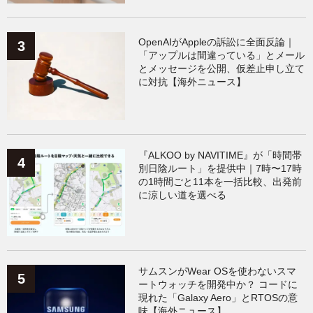
OpenAIがAppleの訴訟に全面反論｜
「アップルは間違っている」とメール
とメッセージを公開、仮差止申し立て
に対抗【海外ニュース】
『ALKOO by NAVITIME』が「時間帯
別日陰ルート」を提供中｜7時〜17時
の1時間ごと11本を一括比較、出発前
に涼しい道を選べる
サムスンがWear OSを使わないスマ
ートウォッチを開発中か？ コードに
現れた「Galaxy Aero」とRTOSの意
味【海外ニュース】