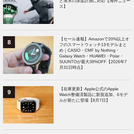
と潜水の深度計測に対応【海外ニュー
ス】
【セール速報】Amazonで20%以上オ
フのスマートウォッチ13モデルまと
め｜CASIO・CMF by Nothing・
Galaxy Watch・HUAWEI・Polar・
SUUNTOが最大38%OFF【2026年7
月31日時点】
【在庫更新】Apple公式のApple
Watch整備済製品に新規追加。6モデ
ルが新たに登場【8月7日】