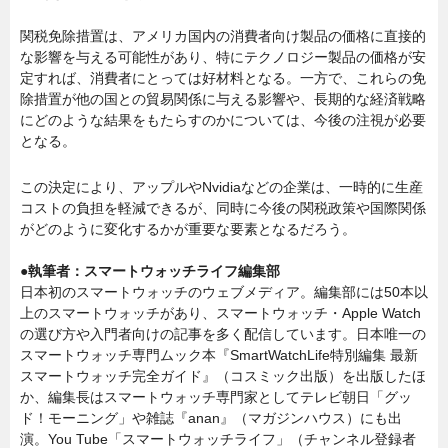
関税免除措置は、アメリカ国内の消費者向け製品の価格に直接的
な影響を与える可能性があり、特にテクノロジー製品の価格が安
定すれば、消費者にとっては好材料となる。一方で、これらの免
除措置が他の国との貿易関係に与える影響や、長期的な経済戦略
にどのような結果をもたらすのかについては、今後の注視が必要
となる。
この決定により、アップルやNvidiaなどの企業は、一時的に生産
コストの負担を軽減できるが、同時に今後の関税政策や国際関係
がどのように変化するかが重要な要素となるだろう。
●執筆者：スマートウォッチライフ編集部
日本初のスマートウォッチのウェブメディア。編集部には50本以
上のスマートウォッチがあり、スマートウォッチ・Apple Watch
の選び方や入門者向けの記事を多く配信しています。日本唯一の
スマートウォッチ専門ムック本『SmartWatchLife特別編集 最新
スマートウォッチ完全ガイド』（コスミック出版）を出版したほ
か、編集長はスマートウォッチ専門家としてテレビ朝日「グッ
ド！モーニング」や雑誌『anan』（マガジンハウス）にも出
演。You Tube「スマートウォッチライフ」（チャンネル登録者