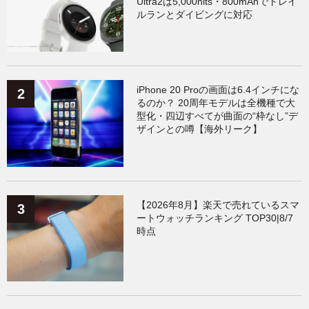
Ultra2は5,000nits・800mAhでトレイ
AppleWatchアクセサリー
（124）
Fitbit
（122）
ルランとダイビングに対応
Xiaomi
（119）
iPhone 20 Proの画面は6.4インチにな
るのか？ 20周年モデルは全機種で大
型化・四辺すべてが曲面の“枠なし”デ
ザインとの噂【海外リーク】
【2026年8月】楽天で売れているスマ
ートウォッチランキング TOP30|8/7
時点