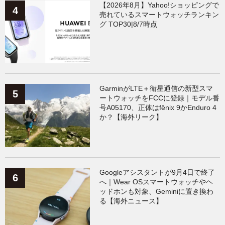
【2026年8月】Yahoo!ショッピングで
売れているスマートウォッチランキン
グ TOP30|8/7時点
GarminがLTE＋衛星通信の新型スマ
ートウォッチをFCCに登録｜モデル番
号A05170、正体はfēnix 9かEnduro 4
か？【海外リーク】
Googleアシスタントが9月4日で終了
へ｜Wear OSスマートウォッチやヘ
ッドホンも対象、Geminiに置き換わ
る【海外ニュース】