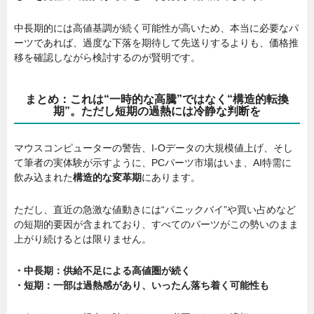
中長期的には高値基調が続く可能性が高いため、本当に必要なパ
ーツであれば、過度な下落を期待して先送りするよりも、価格推
移を確認しながら検討するのが賢明です。
まとめ：これは“一時的な高騰”ではなく“構造的転換
期”。ただし短期の過熱には冷静な判断を
マウスコンピューターの警告、I-Oデータの大規模値上げ、そし
て筆者の実体験が示すように、PCパーツ市場はいま、AI特需に
飲み込まれた
構造的な変革期
にあります。
ただし、直近の急激な値動きには“パニックバイ”や買い占めなど
の短期的要因が含まれており、すべてのパーツがこの勢いのまま
上がり続けるとは限りません。
・中長期：供給不足による高値圏が続く
・短期：一部は過熱感があり、いったん落ち着く可能性も