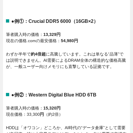
●例①：Crucial DDR5 6000（16GB×2）
筆者購入時の価格：
13,329円
現在の価格.comの最安価格：
54,980円
わずか半年で
約4倍超
に高騰しています。これは単なる“品薄”で
は説明できません。AI需要によるDRAM全体の構造的な価格高騰
が、一般ユーザー向けメモリにも直撃している証拠です。
●例②：Western Digital Blue HDD 6TB
筆者購入時の価格：
15,320円
現在価格：33,300
円
（約2倍）
HDDは「オワコン」どころか、AI時代の“データ倉庫”として需要