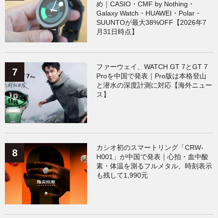
め｜CASIO・CMF by Nothing・
Galaxy Watch・HUAWEI・Polar・
SUUNTOが最大38%OFF【2026年7
月31日時点】
ファーウェイ、WATCH GT 7とGT 7
Proを中国で発表｜Pro版は本格登山
と潜水の深度計測に対応【海外ニュー
ス】
カシオ初のスマートリング「CRW-
H001」が中国で発表｜心拍・血中酸
素・体温を測るフルメタル、時刻表示
も残して1,990元