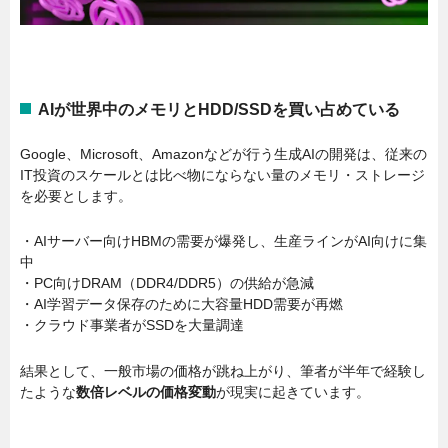
AIが世界中のメモリとHDD/SSDを買い占めている
Google、Microsoft、Amazonなどが行う生成AIの開発は、従来の
IT投資のスケールとは比べ物にならない量のメモリ・ストレージ
を必要とします。
・AIサーバー向けHBMの需要が爆発し、生産ラインがAI向けに集
中
・PC向けDRAM（DDR4/DDR5）の供給が急減
・AI学習データ保存のために大容量HDD需要が再燃
・クラウド事業者がSSDを大量調達
結果として、一般市場の価格が跳ね上がり、筆者が半年で経験し
たような
数倍レベルの価格変動
が現実に起きています。