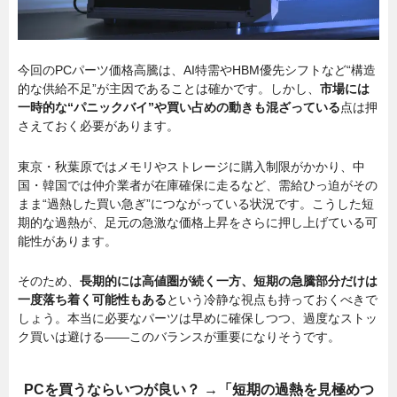
今回のPCパーツ価格高騰は、AI特需やHBM優先シフトなど“構造
的な供給不足”が主因であることは確かです。しかし、
市場には
一時的な“パニックバイ”や買い占めの動きも混ざっている
点は押
さえておく必要があります。
東京・秋葉原ではメモリやストレージに購入制限がかかり、中
国・韓国では仲介業者が在庫確保に走るなど、需給ひっ迫がその
まま“過熱した買い急ぎ”につながっている状況です。こうした短
期的な過熱が、足元の急激な価格上昇をさらに押し上げている可
能性があります。
そのため、
長期的には高値圏が続く一方、短期の急騰部分だけは
一度落ち着く可能性もある
という冷静な視点も持っておくべきで
しょう。本当に必要なパーツは早めに確保しつつ、過度なストッ
ク買いは避ける――このバランスが重要になりそうです。
PCを買うならいつが良い？ →「短期の過熱を見極めつ