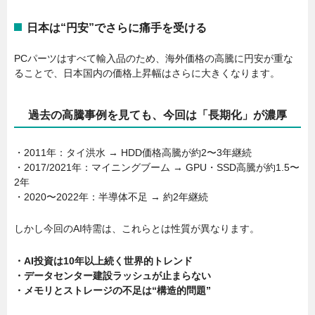
日本は“円安”でさらに痛手を受ける
PCパーツはすべて輸入品のため、海外価格の高騰に円安が重な
ることで、日本国内の価格上昇幅はさらに大きくなります。
過去の高騰事例を見ても、今回は「長期化」が濃厚
・2011年：タイ洪水 → HDD価格高騰が約2〜3年継続
・2017/2021年：マイニングブーム → GPU・SSD高騰が約1.5〜
2年
・2020〜2022年：半導体不足 → 約2年継続
しかし今回のAI特需は、これらとは性質が異なります。
・AI投資は10年以上続く世界的トレンド
・データセンター建設ラッシュが止まらない
・メモリとストレージの不足は“構造的問題”