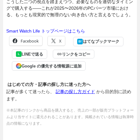
こうした二つの視点を踏まえつつ、必要なものを適切なタイミン
グで購入する――これが2025〜2026年のPCパーツ市場におけ
る、もっとも現実的で無理のない向き合い方と言えるでしょう。
Smart Watch Life トップページはこちら
Facebook
X
はてなブックマーク
B!
LINEで送る
リンクをコピー
L
Google の優先する情報源に追加
G
はじめての方・記事の探し方に迷った方へ
記事が多くて迷ったら、
記事の探し方ガイド
から目的別に読め
ます。
※本記事のリンクから商品を購入すると、売上の一部が販売プラットフォー
ムより当サイトに還元されることがあります。掲載されている情報は執筆時
点の情報になります。