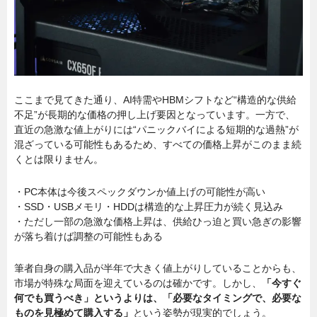
ここまで見てきた通り、AI特需やHBMシフトなど“構造的な供給
不足”が長期的な価格の押し上げ要因となっています。一方で、
直近の急激な値上がりには“パニックバイによる短期的な過熱”が
混ざっている可能性もあるため、すべての価格上昇がこのまま続
くとは限りません。
・PC本体は今後スペックダウンか値上げの可能性が高い
・SSD・USBメモリ・HDDは構造的な上昇圧力が続く見込み
・ただし一部の急激な価格上昇は、供給ひっ迫と買い急ぎの影響
が落ち着けば調整の可能性もある
筆者自身の購入品が半年で大きく値上がりしていることからも、
市場が特殊な局面を迎えているのは確かです。しかし、
「今すぐ
何でも買うべき」というよりは、「必要なタイミングで、必要な
ものを見極めて購入する」
という姿勢が現実的でしょう。