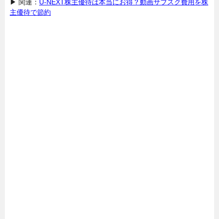
▶ 関連：
U-NEXT株主優待は本当にお得？動画サブスク費用を株
主優待で節約