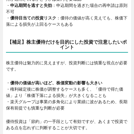
・
申込期間を逃すと失効
：申込期間を過ぎた場合の再申請は原則
不可
・
優待目当ての投資リスク
：優待の価値が高く見えても、株価下
落による損失が上回るケースもある
【補足】株主優待だけを目的にした投資で注意したいポ
イント
株主優待は魅力的に見えますが、投資判断には慎重な視点が必要
です。
・
優待の価値が高いほど、株価変動の影響も大きい
・権利確定後に株価が調整するケースも多く、「優待で得た価
値」より「株価下落による損失」が大きくなることも
・楽天グループは事業の多角化により業績に波があるため、長期
保有前提でも慎重な判断が必要
優待投資は「節約」の一手段として有効ですが、あくまで投資で
ある点を忘れずに判断することが大切です。