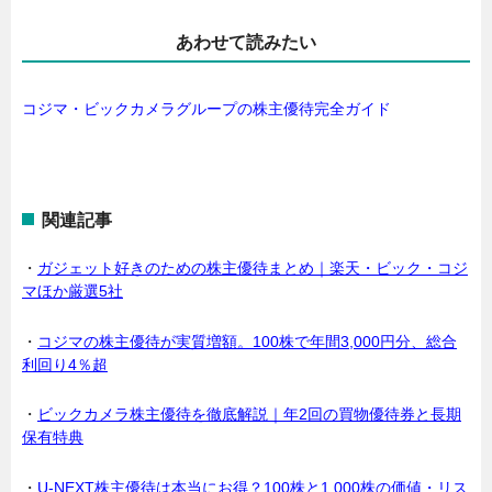
あわせて読みたい
コジマ・ビックカメラグループの株主優待完全ガイド
関連記事
・
ガジェット好きのための株主優待まとめ｜楽天・ビック・コジ
マほか厳選5社
・
コジマの株主優待が実質増額。100株で年間3,000円分、総合
利回り4％超
・
ビックカメラ株主優待を徹底解説｜年2回の買物優待券と長期
保有特典
・
U-NEXT株主優待は本当にお得？100株と1,000株の価値・リス