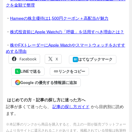
クを金額で整理
・
Hameeの株主優待は1,500円クーポン＋高配当が魅力
・
株式投資前にApple Watchの「呼吸」を活用すべき理由とは？
・
株やFXトレーダーにApple Watchやスマートウォッチをおすす
めする理由
Facebook
X
はてなブックマーク
B!
LINEで送る
リンクをコピー
L
Google の優先する情報源に追加
G
はじめての方・記事の探し方に迷った方へ
記事が多くて迷ったら、
記事の探し方ガイド
から目的別に読め
ます。
※本記事のリンクから商品を購入すると、売上の一部が販売プラットフォー
ムより当サイトに還元されることがあります。掲載されている情報は執筆時