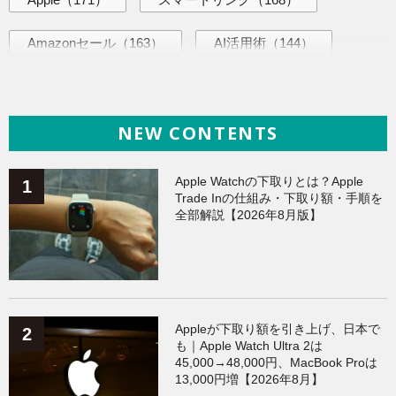
Amazonセール
（163）
AI活用術
（144）
iPhone
（140）
海外ニュース
（140）
NEW CONTENTS
ヘルスケア
（138）
Galaxy
（136）
ガジェット
（135）
ワークアウト
（131）
Apple Watchの下取りとは？Apple
Trade Inの仕組み・下取り額・手順を
全部解説【2026年8月版】
AppleWatchアクセサリー
（124）
Fitbit
（122）
Xiaomi
（119）
Appleが下取り額を引き上げ、日本で
も｜Apple Watch Ultra 2は
45,000→48,000円、MacBook Proは
13,000円増【2026年8月】