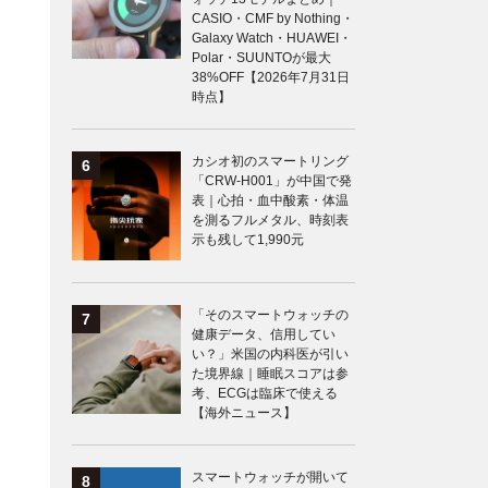
CASIO・CMF by Nothing・
Galaxy Watch・HUAWEI・
Polar・SUUNTOが最大
38%OFF【2026年7月31日
時点】
カシオ初のスマートリング
「CRW-H001」が中国で発
表｜心拍・血中酸素・体温
を測るフルメタル、時刻表
示も残して1,990元
「そのスマートウォッチの
健康データ、信用してい
い？」米国の内科医が引い
た境界線｜睡眠スコアは参
考、ECGは臨床で使える
【海外ニュース】
スマートウォッチが開いて