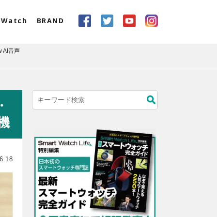
eWatch
BRAND
w AI音声
・
機
6.18