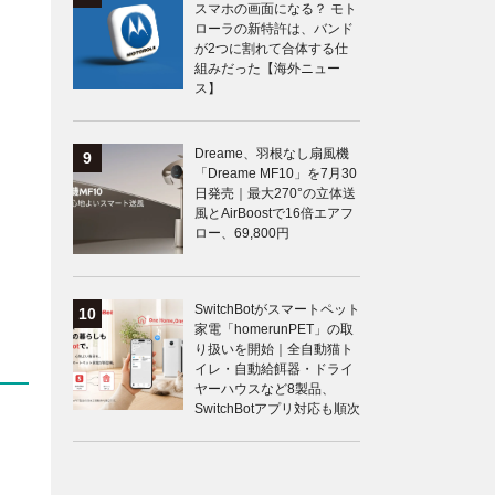
スマホの画面になる？ モト
ローラの新特許は、バンド
が2つに割れて合体する仕
組みだった【海外ニュー
ス】
Dreame、羽根なし扇風機
「Dreame MF10」を7月30
日発売｜最大270°の立体送
風とAirBoostで16倍エアフ
ロー、69,800円
SwitchBotがスマートペット
家電「homerunPET」の取
り扱いを開始｜全自動猫ト
イレ・自動給餌器・ドライ
ヤーハウスなど8製品、
SwitchBotアプリ対応も順次