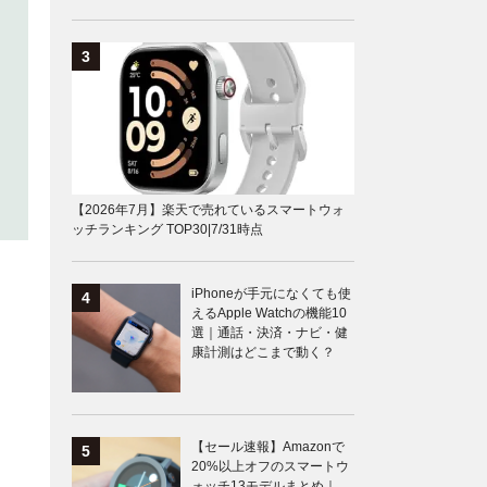
【2026年7月】楽天で売れているスマートウォ
ッチランキング TOP30|7/31時点
iPhoneが手元になくても使
えるApple Watchの機能10
選｜通話・決済・ナビ・健
康計測はどこまで動く？
【セール速報】Amazonで
20%以上オフのスマートウ
ォッチ13モデルまとめ｜