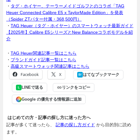
・
タグ・ホイヤー、テーラーメイドゴルフとのコラボ「TAG
Heuer Connected Calibre E5 x TaylorMade Edition」を発表
（Spider ZTパター付属・368,500円）
・
TAG Heuer（タグ・ホイヤー）のスマートウォッチ最新ガイド
【2025年】Calibre E5シリーズとNew Balanceコラボモデルを紹
介
・
TAG Heuer関連記事一覧はこちら
・
ブランドガイド記事一覧はこちら
・
高級スマートウォッチ関連記事はこちら
Facebook
X
はてなブックマーク
B!
LINEで送る
リンクをコピー
L
Google の優先する情報源に追加
G
はじめての方・記事の探し方に迷った方へ
記事が多くて迷ったら、
記事の探し方ガイド
から目的別に読め
ます。