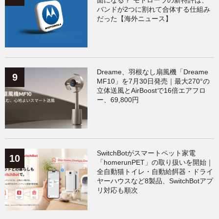
バンドが2つに割れて合体する仕組み
だった【海外ニュース】
Dreame、羽根なし扇風機「Dreame
MF10」を7月30日発売｜最大270°の
立体送風とAirBoostで16倍エアフロ
ー、69,800円
SwitchBotがスマートペット家電
「homerunPET」の取り扱いを開始｜
全自動猫トイレ・自動給餌器・ドライ
ヤーハウスなど8製品、SwitchBotアプ
リ対応も順次