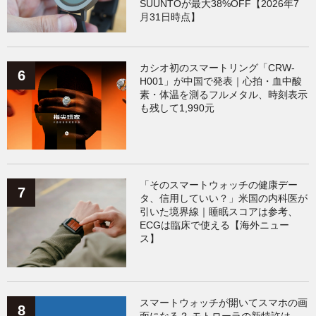
SUUNTOが最大38%OFF【2026年7
月31日時点】
カシオ初のスマートリング「CRW-
H001」が中国で発表｜心拍・血中酸
素・体温を測るフルメタル、時刻表示
も残して1,990元
「そのスマートウォッチの健康デー
タ、信用していい？」米国の内科医が
引いた境界線｜睡眠スコアは参考、
ECGは臨床で使える【海外ニュー
ス】
スマートウォッチが開いてスマホの画
面になる？ モトローラの新特許は、