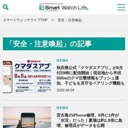
スマートウォッチライフTOP
安全・注意喚起
「安全・注意喚起」の記事
NEWS
秋田県公式「クマダスアプリ」が8月
5日9時に配信開始｜現在地から半径
500mのクマ目撃情報をプッシュ通
知、子どもを見守るペアリング機能も
2026.08.04
NEWS
宮古島のiPhone修理、6件に1件が
「水没」だった｜夏場は約1.8倍に急
増、修理店がデータを公開