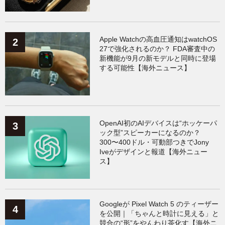
AppleWatchアクセサリー
（124）
Fitbit
（122）
Xiaomi
（119）
Apple Watchの高血圧通知はwatchOS
27で強化されるのか？ FDA審査中の
新機能が9月の新モデルと同時に登場
する可能性【海外ニュース】
OpenAI初のAIデバイスは“ホッケーパ
ック型”スピーカーになるのか？
300〜400ドル・可動部つきでJony
Iveがデザインと報道【海外ニュー
ス】
Googleが Pixel Watch 5 のティーザー
を公開｜「ちゃんと時計に見える」と
競合の“形”をやんわり茶化す【海外ニ