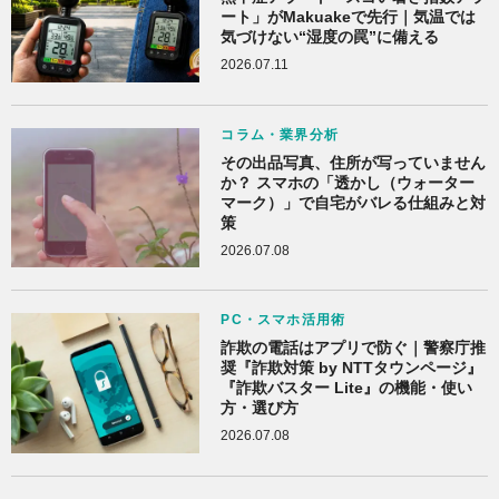
ート」がMakuakeで先行｜気温では
気づけない“湿度の罠”に備える
2026.07.11
コラム・業界分析
その出品写真、住所が写っていません
か？ スマホの「透かし（ウォーター
マーク）」で自宅がバレる仕組みと対
策
2026.07.08
PC・スマホ活用術
詐欺の電話はアプリで防ぐ｜警察庁推
奨『詐欺対策 by NTTタウンページ』
『詐欺バスター Lite』の機能・使い
方・選び方
2026.07.08