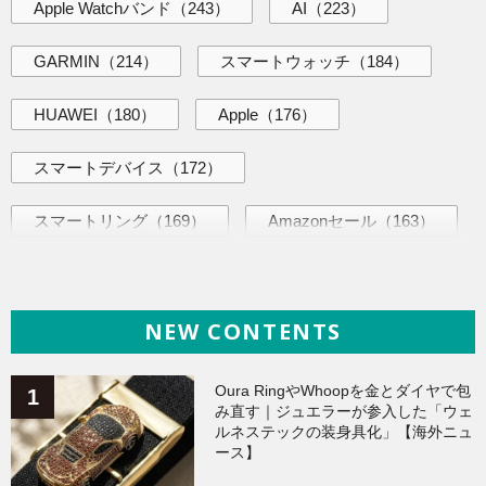
Apple Watchバンド
（243）
AI
（223）
GARMIN
（214）
スマートウォッチ
（184）
HUAWEI
（180）
Apple
（176）
スマートデバイス
（172）
スマートリング
（169）
Amazonセール
（163）
AI活用術
（144）
海外ニュース
（144）
NEW CONTENTS
iPhone
（141）
ヘルスケア
（140）
Galaxy
（136）
ガジェット
（135）
Oura RingやWhoopを金とダイヤで包
み直す｜ジュエラーが参入した「ウェ
ルネステックの装身具化」【海外ニュ
ワークアウト
（131）
ース】