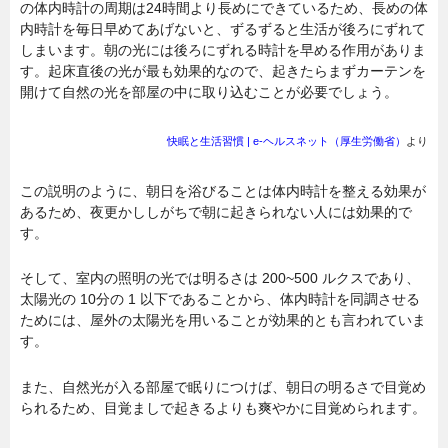
の体内時計の周期は24時間より長めにできているため、長めの体
内時計を毎日早めてあげないと、ずるずると生活が後ろにずれて
しまいます。朝の光には後ろにずれる時計を早める作用がありま
す。起床直後の光が最も効果的なので、起きたらまずカーテンを
開けて自然の光を部屋の中に取り込むことが必要でしょう。
快眠と生活習慣 | e-ヘルスネット（厚生労働省）
より
この説明のように、朝日を浴びることは体内時計を整える効果が
あるため、夜更かししがちで朝に起きられない人には効果的で
す。
そして、室内の照明の光では明るさは 200~500 ルクスであり、
太陽光の 10分の 1 以下であることから、体内時計を同調させる
ためには、屋外の太陽光を用いることが効果的とも言われていま
す。
また、自然光が入る部屋で眠りにつけば、朝日の明るさで目覚め
られるため、目覚ましで起きるよりも爽やかに目覚められます。