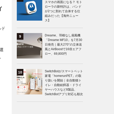
スマホの画面になる？ モト
ローラの新特許は、バンド
イ
が2つに割れて合体する仕
組みだった【海外ニュー
ス】
ルド
Dreame、羽根なし扇風機
「Dreame MF10」を7月30
日発売｜最大270°の立体送
風とAirBoostで16倍エアフ
選
ロー、69,800円
。
SwitchBotがスマートペット
家電「homerunPET」の取
り扱いを開始｜全自動猫ト
イレ・自動給餌器・ドライ
ヤーハウスなど8製品、
SwitchBotアプリ対応も順次