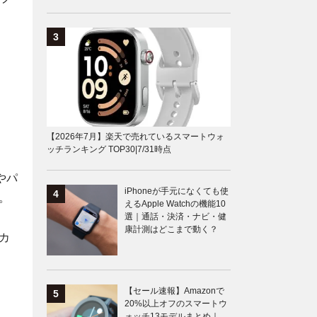
【2026年7月】楽天で売れているスマートウォ
ッチランキング TOP30|7/31時点
やパ
iPhoneが手元になくても使
。
えるApple Watchの機能10
選｜通話・決済・ナビ・健
康計測はどこまで動く？
カ
【セール速報】Amazonで
20%以上オフのスマートウ
ォッチ13モデルまとめ｜