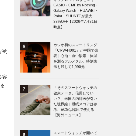
CASIO・CMF by Nothing・
Galaxy Watch・HUAWEI・
Polar・SUUNTOが最大
38%OFF【2026年7月31日
時点】
カシオ初のスマートリング
「CRW-H001」が中国で発
が約
表｜心拍・血中酸素・体温
を測るフルメタル、時刻表
示も残して1,990元
％容
する
「そのスマートウォッチの
健康データ、信用してい
い？」米国の内科医が引い
た境界線｜睡眠スコアは参
考、ECGは臨床で使える
【海外ニュース】
スマートウォッチが開いて