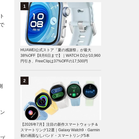
ト
で
HUAWEI公式ストア「夏の感謝祭」が最大
38%OFF【8月6日まで】｜WATCH D2が10,960
円引き、FreeClipは37%OFFの17,500円
測
シン
【2026年7月】注目の新作スマートウォッチ＆
スマートリング12選｜Galaxy Watch9・Garmin
初の画面なしバンド・スマートリング5本
グプ