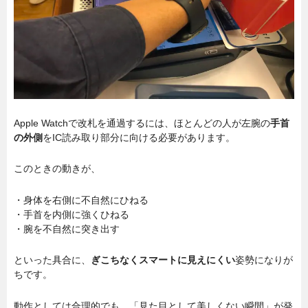
Apple Watchで改札を通過するには、ほとんどの人が左腕の
手首
の外側
をIC読み取り部分に向ける必要があります。
このときの動きが、
・身体を右側に不自然にひねる
・手首を内側に強くひねる
・腕を不自然に突き出す
といった具合に、
ぎこちなくスマートに見えにくい
姿勢になりが
ちです。
動作としては合理的でも、「見た目として美しくない瞬間」が発