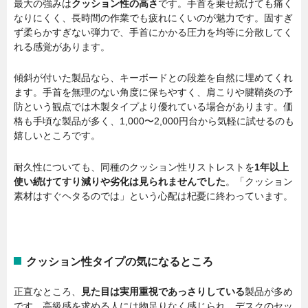
最大の強みは
クッション性の高さ
です。手首を乗せ続けても痛く
なりにくく、長時間の作業でも疲れにくいのが魅力です。固すぎ
ず柔らかすぎない弾力で、手首にかかる圧力を均等に分散してく
れる感覚があります。
傾斜が付いた製品なら、キーボードとの段差を自然に埋めてくれ
ます。手首を無理のない角度に保ちやすく、肩こりや腱鞘炎の予
防という観点では木製タイプより優れている場合があります。価
格も手頃な製品が多く、1,000〜2,000円台から気軽に試せるのも
嬉しいところです。
耐久性についても、同種のクッション性リストレストを
1年以上
使い続けてすり減りや劣化は見られませんでした
。「クッション
素材はすぐヘタるのでは」という心配は杞憂に終わっています。
クッション性タイプの気になるところ
正直なところ、
見た目は実用重視であっさりしている
製品が多め
です。高級感を求める人には物足りなく感じられ、デスクのセッ