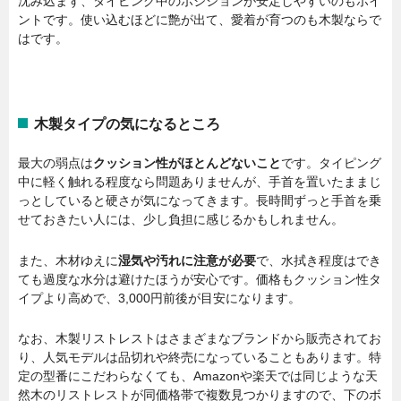
沈み込まず、タイピング中のポジションが安定しやすいのもポイ
ントです。使い込むほどに艶が出て、愛着が育つのも木製ならで
はです。
木製タイプの気になるところ
最大の弱点は
クッション性がほとんどないこと
です。タイピング
中に軽く触れる程度なら問題ありませんが、手首を置いたままじ
っとしていると硬さが気になってきます。長時間ずっと手首を乗
せておきたい人には、少し負担に感じるかもしれません。
また、木材ゆえに
湿気や汚れに注意が必要
で、水拭き程度はでき
ても過度な水分は避けたほうが安心です。価格もクッション性タ
イプより高めで、3,000円前後が目安になります。
なお、木製リストレストはさまざまなブランドから販売されてお
り、人気モデルは品切れや終売になっていることもあります。特
定の型番にこだわらなくても、Amazonや楽天では同じような天
然木のリストレストが同価格帯で複数見つかりますので、下のボ