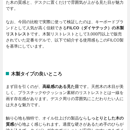
た木の質感と、デスクに置くだけで雰囲気が上がる見た目が魅力
です。
なお、今回の比較で実際に使って検証したのは、キーボードブラ
ンドとして人気が高く信頼できる
FILCO（ダイヤテック）の木製
リストレスト
です。木製リストレストとして3,000円以上で販売
されていた定番モデルで、以下で紹介する使用感もこのFILCO製
を基準にしています。
木製タイプの良いところ
まず目を引くのが、
高級感のある見た目
です。天然木の木目が美
しく、プラスチックやクッション素材のリストレストとは一線を
画す存在感があります。デスク周りの雰囲気にこだわりたい人に
は大きな魅力です。
触り心地も独特で、オイル仕上げの製品なら
しっとりとした木の
質感
が心地よく感じられます。適度な硬さがあるため手のひらが