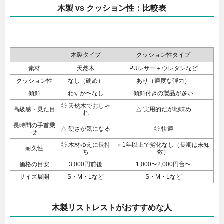
木製 vs クッション性：比較表
木製タイプ
クッション性タイプ
素材
天然木
PUレザー＋ウレタンなど
クッション性
なし（硬め）
あり（適度な弾力）
傾斜
わずか〜なし
傾斜付きの製品が多い
◎ 天然木でおしゃ
高級感・見た目
△ 実用的だが地味め
れ
長時間の手首乗
△ 硬さが気になる
◎ 快適
せ
◎ 木材ゆえに長持
○ 1年以上で劣化なし（長期は未知
耐久性
ち
数）
価格の目安
3,000円前後
1,000〜2,000円台〜
サイズ展開
S・M・Lなど
S・M・Lなど
木製リストレストがおすすめな人