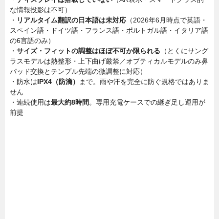
な情報投影は不可）
・
リアルタイム翻訳の日本語は未対応
（2026年6月時点で英語・
スペイン語・ドイツ語・フランス語・ポルトガル語・イタリア語
の6言語のみ）
・
サイズ・フィットの調整はほぼ不可か限られる
（とくにサング
ラスモデルは熱整形・上下曲げ厳禁／オプティカルモデルのみ鼻
パッド交換とテンプル先端の微調整に対応）
・防水は
IPX4（防滴）
まで。雨や汗を完全に防ぐ規格ではありま
せん
・連続使用は
最大約8時間
。専用充電ケースでの継ぎ足し運用が
前提