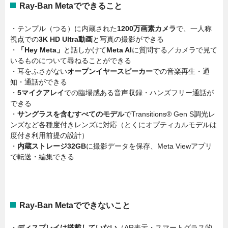
Ray-Ban Metaでできること
・テンプル（つる）に内蔵された
1200万画素カメラ
で、一人称
視点での
3K HD Ultra動画
と写真の撮影ができる
・
「Hey Meta」
と話しかけて
Meta AI
に質問する／カメラで見て
いるものについて尋ねることができる
・耳をふさがない
オープンイヤースピーカー
での音楽再生・通
知・通話ができる
・
5マイクアレイ
での臨場感ある音声収録・ハンズフリー通話が
できる
・
サングラスを含むすべてのモデル
でTransitions® Gen S調光レ
ンズなど各種度付きレンズに対応（とくにオプティカルモデルは
度付き利用前提の設計）
・
内蔵ストレージ32GB
に撮影データを保存、Meta Viewアプリ
で転送・編集できる
Ray-Ban Metaでできないこと
・
ディスプレイは搭載していない
（AR表示・スマートグラス的