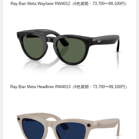
Ray-Ban Meta Wayfarer RW4012（6色展開・73,700〜89,100円）
Ray-Ban Meta Headliner RW4013（6色展開・73,700〜89,100円）