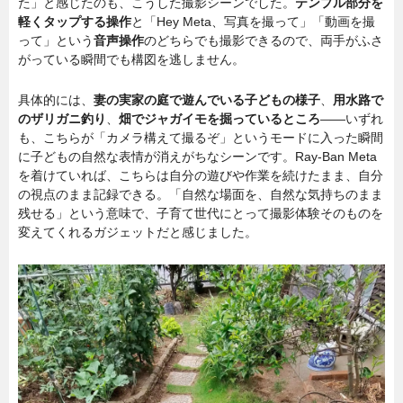
た」と感じたのも、こうした撮影シーンでした。
テンプル部分を
軽くタップする操作
と「Hey Meta、写真を撮って」「動画を撮
って」という
音声操作
のどちらでも撮影できるので、両手がふさ
がっている瞬間でも構図を逃しません。
具体的には、
妻の実家の庭で遊んでいる子どもの様子
、
用水路で
のザリガニ釣り
、
畑でジャガイモを掘っているところ
——いずれ
も、こちらが「カメラ構えて撮るぞ」というモードに入った瞬間
に子どもの自然な表情が消えがちなシーンです。Ray-Ban Meta
を着けていれば、こちらは自分の遊びや作業を続けたまま、自分
の視点のまま記録できる。「自然な場面を、自然な気持ちのまま
残せる」という意味で、子育て世代にとって撮影体験そのものを
変えてくれるガジェットだと感じました。