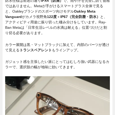
防水仕様は前述の通り
IPX4（防滴）
で、雨や汗を完全に防ぐ規格
ではありません。Metaが手がけるスマートグラス全体で見る
と、Oakleyブランドのスポーツ向けモデル
Oakley Meta
Vanguard
がカメラ視野角
122度
＋
IP67（完全防塵・防水）
と、
アクティビティ用途に振り切った棲み分けをしています。Ray-
Ban Metaは「日常生活レベルの水滴は耐える」位置づけだと割
り切る必要があります。
カラー展開は黒・マットブラックに加えて、内部のパーツが透け
て見える
トランスペアレント
もラインアップ。
ガジェット感を主張したい派にとってはむしろ強い武器になるカ
ラーで、選択肢の幅が地味に効いてきます。