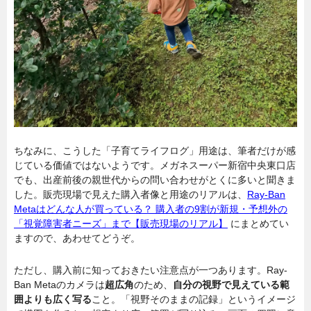
ちなみに、こうした「子育てライフログ」用途は、筆者だけが感
じている価値ではないようです。メガネスーパー新宿中央東口店
でも、出産前後の親世代からの問い合わせがとくに多いと聞きま
した。販売現場で見えた購入者像と用途のリアルは、
Ray-Ban
Metaはどんな人が買っている？ 購入者の9割が新規・予想外の
「視覚障害者ニーズ」まで【販売現場のリアル】
にまとめてい
ますので、あわせてどうぞ。
ただし、購入前に知っておきたい注意点が一つあります。Ray-
Ban Metaのカメラは
超広角
のため、
自分の視野で見えている範
囲よりも広く写る
こと。「視野そのままの記録」というイメージ