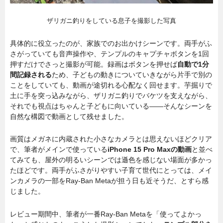
ザリガニ釣りをしている息子を撮影した写真
具体的に役立ったのが、家族でのお出かけシーンです。両手がふ
さがっていても音声操作や、テンプルのキャプチャボタンを1回
押すだけでさっと撮影が可能。録画はボタンを押せば
自動で1分
間記録される
ため、子どもの動きについていきながら片手で別の
ことをしていても、動画が途切れる心配なく回せます。芋掘りで
土に手を突っ込みながら、ザリガニ釣りでバケツを支えながら、
それでも視点はちゃんと子どもに向いている——そんなシーンを
自然な構図で動画として残せました。
画質はメガネに内蔵された小さなカメラとは思えないほどクリア
で、筆者がメインで使っている
iPhone 15 Pro Maxの動画
と並べ
てみても、屋外の明るいシーンでは遜色を感じない場面が多かっ
たほどです。両手がふさがりやすい子育て世代にとっては、メイ
ンカメラの一部をRay-Ban Metaが担う日も近そうだ、とすら感
じました。
レビュー期間中、筆者が一番Ray-Ban Metaを「使ってよかっ