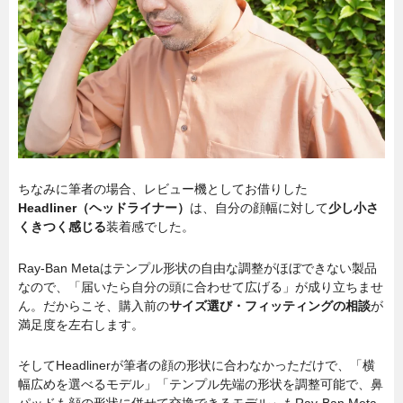
ちなみに筆者の場合、レビュー機としてお借りした
Headliner（ヘッドライナー）
は、自分の顔幅に対して
少し小さ
くきつく感じる
装着感でした。
Ray-Ban Metaはテンプル形状の自由な調整がほぼできない製品
なので、「届いたら自分の頭に合わせて広げる」が成り立ちませ
ん。だからこそ、購入前の
サイズ選び・フィッティングの相談
が
満足度を左右します。
そしてHeadlinerが筆者の顔の形状に合わなかっただけで、「横
幅広めを選べるモデル」「テンプル先端の形状を調整可能で、鼻