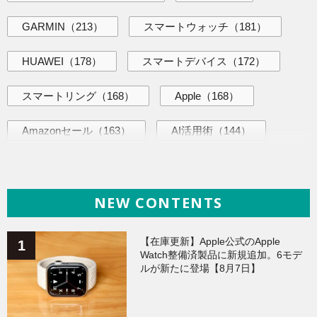
GARMIN
（213）
スマートウォッチ
（181）
HUAWEI
（178）
スマートデバイス
（172）
スマートリング
（168）
Apple
（168）
Amazonセール
（163）
AI活用術
（144）
海外ニュース
（139）
iPhone
（138）
NEW CONTENTS
ヘルスケア
（138）
ガジェット
（135）
Galaxy
（134）
ワークアウト
（131）
【在庫更新】Apple公式のApple
Watch整備済製品に新規追加。6モデ
ルが新たに登場【8月7日】
AppleWatchアクセサリー
（124）
Fitbit
（121）
Xiaomi
（118）