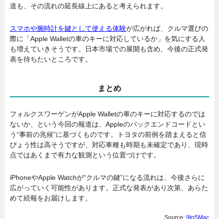
道も、その流れの延長線上にあると考えられます。
スマホや腕時計を鍵として使える体験
が広がれば、クルマ選びの
際に「Apple Walletの車のキーに対応しているか」を気にする人
も増えていきそうです。日本市場での展開も含め、今後の正式発
表を待ちたいところです。
まとめ
フォルクスワーゲンがApple Walletの車のキーに対応するのでは
ないか、という今回の報道は、Appleのバックエンドコードとい
う“事前の兆候”に基づくものです。トヨタの前例を踏まえると信
ぴょう性は高そうですが、対応車種も時期も未確定であり、現時
点ではあくまで有力な観測という位置づけです。
iPhoneやApple Watchが“クルマの鍵”になる流れは、今後さらに
広がっていく可能性があります。正式な発表があり次第、あらた
めて続報をお届けします。
Source:
9to5Mac