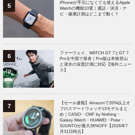
iPhoneが手元になくても使えるApple
Watchの機能10選｜通話・決済・ナ
ビ・健康計測はどこまで動く？
ファーウェイ、WATCH GT 7とGT 7
Proを中国で発表｜Pro版は本格登山
と潜水の深度計測に対応【海外ニュー
ス】
【セール速報】Amazonで20%以上オ
フのスマートウォッチ13モデルまと
め｜CASIO・CMF by Nothing・
Galaxy Watch・HUAWEI・Polar・
SUUNTOが最大38%OFF【2026年7
月31日時点】