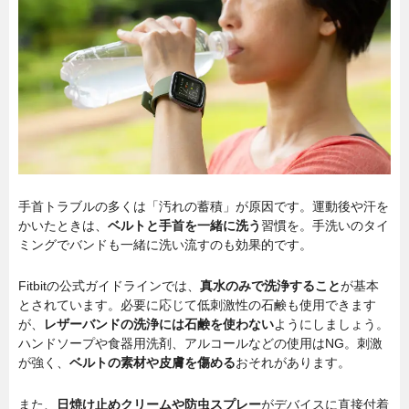
手首トラブルの多くは「汚れの蓄積」が原因です。運動後や汗を
かいたときは、
ベルトと手首を一緒に洗う
習慣を。手洗いのタイ
ミングでバンドも一緒に洗い流すのも効果的です。
Fitbitの公式ガイドラインでは、
真水のみで洗浄すること
が基本
とされています。必要に応じて低刺激性の石鹸も使用できます
が、
レザーバンドの洗浄には石鹸を使わない
ようにしましょう。
ハンドソープや食器用洗剤、アルコールなどの使用はNG。刺激
が強く、
ベルトの素材や皮膚を傷める
おそれがあります。
また、
日焼け止めクリームや防虫スプレー
がデバイスに直接付着