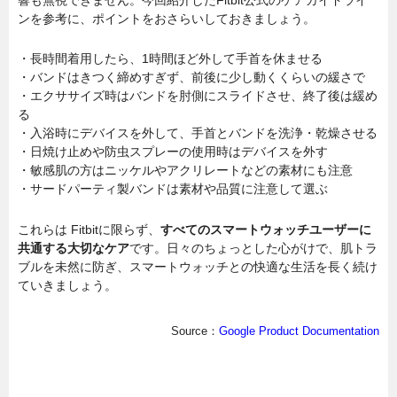
ンを参考に、ポイントをおさらいしておきましょう。
・長時間着用したら、1時間ほど外して手首を休ませる
・バンドはきつく締めすぎず、前後に少し動くくらいの緩さで
・エクササイズ時はバンドを肘側にスライドさせ、終了後は緩め
る
・入浴時にデバイスを外して、手首とバンドを洗浄・乾燥させる
・日焼け止めや防虫スプレーの使用時はデバイスを外す
・敏感肌の方はニッケルやアクリレートなどの素材にも注意
・サードパーティ製バンドは素材や品質に注意して選ぶ
これらは Fitbitに限らず、
すべてのスマートウォッチユーザーに
共通する大切なケア
です。日々のちょっとした心がけで、肌トラ
ブルを未然に防ぎ、スマートウォッチとの快適な生活を長く続け
ていきましょう。
Source：
Google Product Documentation