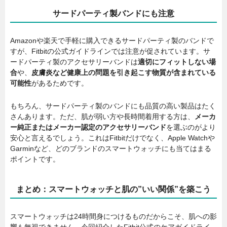
サードパーティ製バンドにも注意
Amazonや楽天で手軽に購入できるサードパーティ製のバンドで
すが、Fitbitの公式ガイドラインでは注意が促されています。サ
ードパーティ製のアクセサリーバンドは
適切にフィットしない場
合
や、
皮膚炎など健康上の問題を引き起こす物質が含まれている
可能性
があるためです。
もちろん、サードパーティ製のバンドにも品質の高い製品はたく
さんあります。ただ、肌が弱い方や長時間着用する方は、
メーカ
ー純正またはメーカー認定のアクセサリーバンド
を選ぶのがより
安心と言えるでしょう。これはFitbitだけでなく、Apple Watchや
Garminなど、どのブランドのスマートウォッチにも当てはまる
ポイントです。
まとめ：スマートウォッチと肌の”いい関係”を築こう
スマートウォッチは24時間身につけるものだからこそ、肌への影
響も無視できません。今回紹介したFitbit公式のケアガイドライ