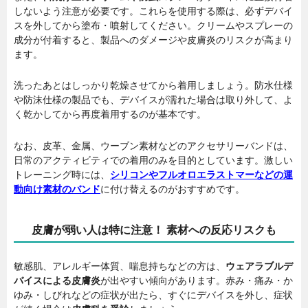
しないよう注意が必要です。これらを使用する際は、必ずデバイ
スを外してから塗布・噴射してください。クリームやスプレーの
成分が付着すると、製品へのダメージや皮膚炎のリスクが高まり
ます。
洗ったあとはしっかり乾燥させてから着用しましょう。防水仕様
や防沫仕様の製品でも、デバイスが濡れた場合は取り外して、よ
く乾かしてから再度着用するのが基本です。
なお、皮革、金属、ウーブン素材などのアクセサリーバンドは、
日常のアクティビティでの着用のみを目的としています。激しい
トレーニング時には、
シリコンやフルオロエラストマーなどの運
動向け素材のバンド
に付け替えるのがおすすめです。
皮膚が弱い人は特に注意！ 素材への反応リスクも
敏感肌、アレルギー体質、喘息持ちなどの方は、
ウェアラブルデ
バイスによる皮膚炎
が出やすい傾向があります。赤み・痛み・か
ゆみ・しびれなどの症状が出たら、すぐにデバイスを外し、症状