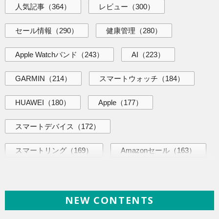
人気記事
（364）
レビュー
（300）
セール情報
（290）
健康管理
（280）
Apple Watchバンド
（243）
AI
（223）
GARMIN
（214）
スマートウォッチ
（184）
HUAWEI
（180）
Apple
（177）
スマートデバイス
（172）
スマートリング
（169）
Amazonセール
（163）
海外ニュース
（145）
AI活用術
（144）
NEW CONTENTS
iPhone
（141）
ヘルスケア
（140）