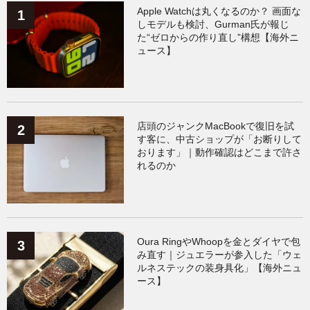
Galaxy
（136）
ガジェット
（136）
Apple Watchは丸くなるのか？ 画面な
しモデルも検討、Gurman氏が報じ
た“ゼロからの作り直し”構想【海外ニ
ワークアウト
（131）
ュース】
AppleWatchアクセサリー
（124）
Fitbit
（122）
Xiaomi
（119）
店頭のジャンクMacBookで復旧を試
す客に、中古ショップが「お断りして
おります」｜動作確認はどこまで許さ
れるのか
Oura RingやWhoopを金とダイヤで包
み直す｜ジュエラーが参入した「ウェ
ルネステックの装身具化」【海外ニュ
ース】