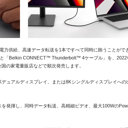
電力供給、高速データ転送を1本ですべて同時に賄うことがで
「Belkin CONNECT™ Thunderbolt™ 4ケーブル」を、2022
 及び、全国の家電量販店などで順次発売します。
ケーブルは、4Kデュアルディスプレイ、または8Kシングルディスプレイへ
スを発揮し、同時データ転送、高精細ビデオ、最大100WのPowe