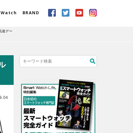
eWatch
BRAND
、高速デー
ベル
6.04