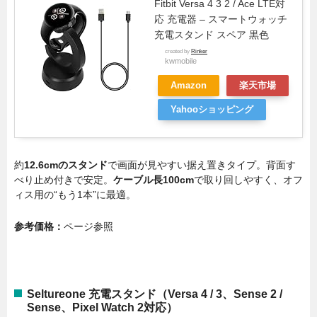
Fitbit Versa 4 3 2 / Ace LTE対
応 充電器 – スマートウォッチ
充電スタンド スペア 黒色
created by
Rinker
kwmobile
Amazon
楽天市場
Yahooショッピング
約
12.6cmのスタンド
で画面が見やすい据え置きタイプ。背面す
べり止め付きで安定。
ケーブル長100cm
で取り回しやすく、オフ
ィス用の“もう1本”に最適。
参考価格：
ページ参照
Seltureone 充電スタンド（Versa 4 / 3、Sense 2 /
Sense、Pixel Watch 2対応）