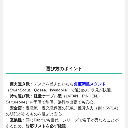
選び方のポイント
・
据え置き派：
デスクを整えたいなら
角度調整スタンド
（SwanScout、Qosea、kwmobile）で通知のチラ見が快適。
・
持ち運び派：
軽量ケーブル型
（LVFAN、PINHEN、
Seltureone）を予備で常備。旅行や出張でも安心。
・
安全面：
過電流・過充電保護の記載、推奨入力（例：5V/1A）
の明記があるものを選ぶと安心。
・
互換性：
同じFitbitでも世代・シリーズで端子が異なることが
あるため、
対応リストを必ず確認
。