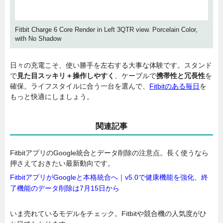
Fitbit Charge 6 Core Render in Left 3QTR view. Porcelain Color,
with No Shadow
日々の充電こそ、使い勝手を左右する大事な体験です。スタンド
で
見た目スッキリ＋操作しやすく
、ケーブルで
携帯性と冗長性
を
確保。ライフスタイルに合う一台を選んで、
Fitbitのある毎日
を
もっと快適にしましょう。
関連記事
FitbitアプリのGoogle統合とデータ削除の注意点。長く使うなら
押さえておきたい最新動向です。
FitbitアプリがGoogleと本格統合へ｜v5.0で健康機能を強化、終
了機能のデータ削除は7月15日から
いま売れているモデルをチェック。Fitbitや競合機の人気度がひ