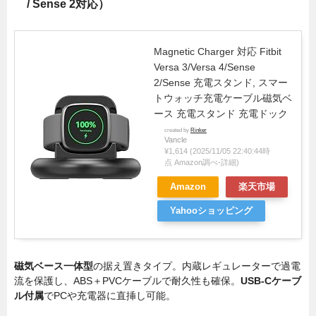
/ Sense 2対応）
Magnetic Charger 対応 Fitbit
Versa 3/Versa 4/Sense
2/Sense 充電スタンド, スマー
トウォッチ充電ケーブル磁気ベ
ース 充電スタンド 充電ドック
created by
Rinker
Vancle
¥1,614
(2025/11/05 22:40:44時
点 Amazon調べ-
詳細)
Amazon
楽天市場
Yahooショッピング
磁気ベース一体型
の据え置きタイプ。内蔵レギュレーターで過電
流を保護し、ABS＋PVCケーブルで耐久性も確保。
USB-Cケーブ
ル付属
でPCや充電器に直挿し可能。