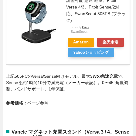
調整可能 急速 軽量、Fitbit
Versa 4/3、Fitbit Sense/2対
応、SwanScout 505FB (ブラッ
ク)
created by
Rinker
SwanScout
Amazon
楽天市場
Yahooショッピング
上記505FCのVersa/Sense向けモデル。最大
3Wの急速充電
で、
Senseを約1時間10分で満充電（メーカー表記）。0〜45°角度調
整、バンドサポート、1年保証。
参考価格：
ページ参照
Vancle マグネット充電スタンド（Versa 3 / 4、Sense