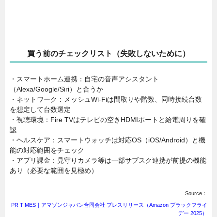
買う前のチェックリスト（失敗しないために）
・スマートホーム連携：自宅の音声アシスタント
（Alexa/Google/Siri）と合うか
・ネットワーク：メッシュWi-Fiは間取りや階数、同時接続台数
を想定して台数選定
・視聴環境：Fire TVはテレビの空きHDMIポートと給電周りを確
認
・ヘルスケア：スマートウォッチは対応OS（iOS/Android）と機
能の対応範囲をチェック
・アプリ課金：見守りカメラ等は一部サブスク連携が前提の機能
あり（必要な範囲を見極め）
Source：
PR TIMES｜アマゾンジャパン合同会社 プレスリリース（Amazon ブラックフライ
デー 2025）