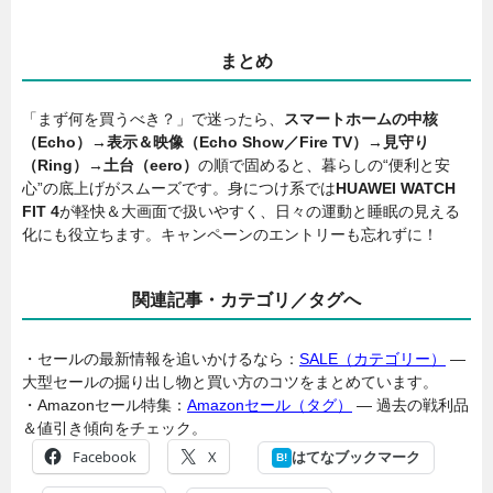
まとめ
「まず何を買うべき？」で迷ったら、
スマートホームの中核
（Echo）→表示＆映像（Echo Show／Fire TV）→見守り
（Ring）→土台（eero）
の順で固めると、暮らしの“便利と安
心”の底上げがスムーズです。身につけ系では
HUAWEI WATCH
FIT 4
が軽快＆大画面で扱いやすく、日々の運動と睡眠の見える
化にも役立ちます。キャンペーンのエントリーも忘れずに！
関連記事・カテゴリ／タグへ
・セールの最新情報を追いかけるなら：
SALE（カテゴリー）
―
大型セールの掘り出し物と買い方のコツをまとめています。
・Amazonセール特集：
Amazonセール（タグ）
― 過去の戦利品
＆値引き傾向をチェック。
Facebook
X
はてなブックマーク
B!