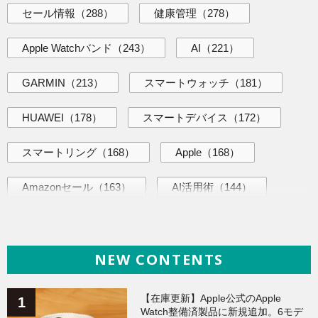
セール情報
（288）
健康管理
（278）
Apple Watchバンド
（243）
AI
（221）
GARMIN
（213）
スマートウォッチ
（181）
HUAWEI
（178）
スマートデバイス
（172）
スマートリング
（168）
Apple
（168）
Amazonセール
（163）
AI活用術
（144）
海外ニュース
（139）
iPhone
（138）
NEW CONTENTS
ヘルスケア
（138）
ガジェット
（135）
Galaxy
（134）
ワークアウト
（131）
【在庫更新】Apple公式のApple
Watch整備済製品に新規追加。6モデ