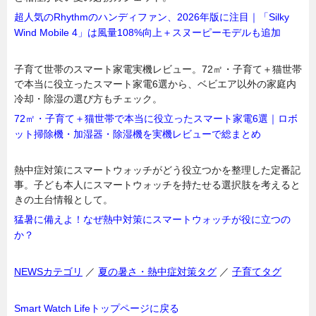
超人気のRhythmのハンディファン、2026年版に注目｜「Silky
Wind Mobile 4」は風量108%向上＋スヌーピーモデルも追加
子育て世帯のスマート家電実機レビュー。72㎡・子育て＋猫世帯
で本当に役立ったスマート家電6選から、ベビエア以外の家庭内
冷却・除湿の選び方もチェック。
72㎡・子育て＋猫世帯で本当に役立ったスマート家電6選｜ロボ
ット掃除機・加湿器・除湿機を実機レビューで総まとめ
熱中症対策にスマートウォッチがどう役立つかを整理した定番記
事。子ども本人にスマートウォッチを持たせる選択肢を考えると
きの土台情報として。
猛暑に備えよ！なぜ熱中対策にスマートウォッチが役に立つの
か？
NEWSカテゴリ
／
夏の暑さ・熱中症対策タグ
／
子育てタグ
Smart Watch Lifeトップページに戻る