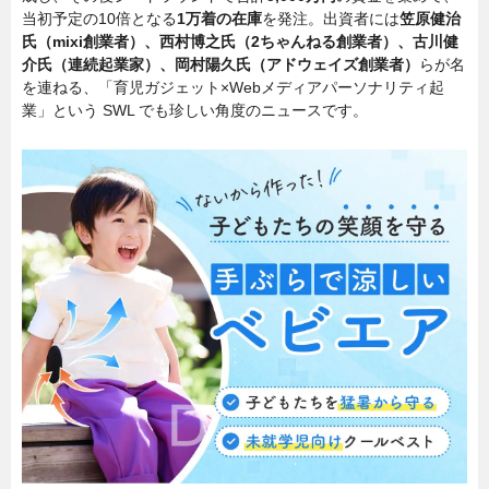
当初予定の10倍となる
1万着の在庫
を発注。出資者には
笠原健治
氏（mixi創業者）、西村博之氏（2ちゃんねる創業者）、古川健
介氏（連続起業家）、岡村陽久氏（アドウェイズ創業者）
らが名
を連ねる、「育児ガジェット×Webメディアパーソナリティ起
業」という SWL でも珍しい角度のニュースです。