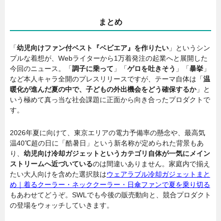
まとめ
「
幼児向けファン付ベスト『ベビエア』を作りたい
」というシン
プルな着想が、Webライターから1万着発注の起業へと展開した
今回のニュース。「
調子に乗って
」「
ゲロを吐きそう
」「
暴挙
」
など本人キャラ全開のプレスリリースですが、テーマ自体は「
温
暖化が進んだ夏の中で、子どもの外出機会をどう確保するか
」と
いう極めて真っ当な社会課題に正面から向き合ったプロダクトで
す。
2026年夏に向けて、東京エリアの電力予備率の懸念や、最高気
温40℃超の日に「酷暑日」という新名称が定められた背景もあ
り、
幼児向け冷却ガジェットというカテゴリ自体が一気にメイン
ストリームへ近づいている
のは間違いありません。家庭内で揃え
たい大人向けを含めた選択肢は
ウェアラブル冷却ガジェットまと
め｜着るクーラー・ネッククーラー・日傘ファンで夏を乗り切る
もあわせてどうぞ。SWLでも今後の販売動向と、競合プロダクト
の登場をウォッチしていきます。