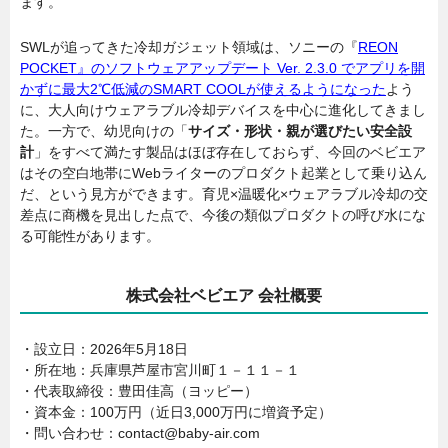
ます。
SWLが追ってきた冷却ガジェット領域は、ソニーの『
REON
POCKET』のソフトウェアアップデート Ver. 2.3.0 でアプリを開
かずに最大2℃低減のSMART COOLが使えるようになった
よう
に、大人向けウェアラブル冷却デバイスを中心に進化してきまし
た。一方で、幼児向けの「
サイズ・形状・親が選びたい安全設
計
」をすべて満たす製品はほぼ存在しておらず、今回のベビエア
はその空白地帯にWebライターのプロダクト起業として乗り込ん
だ、という見方ができます。育児×温暖化×ウェアラブル冷却の交
差点に商機を見出した点で、今後の類似プロダクトの呼び水にな
る可能性があります。
株式会社ベビエア 会社概要
・設立日：2026年5月18日
・所在地：兵庫県芦屋市宮川町１－１１－１
・代表取締役：豊田佳高（ヨッピー）
・資本金：100万円（近日3,000万円に増資予定）
・問い合わせ：contact@baby-air.com