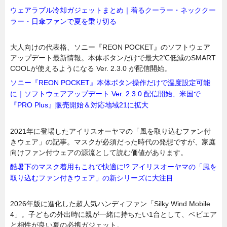
ウェアラブル冷却ガジェットまとめ｜着るクーラー・ネッククー
ラー・日傘ファンで夏を乗り切る
大人向けの代表格、ソニー『REON POCKET』のソフトウェア
アップデート最新情報。本体ボタンだけで最大2℃低減のSMART
COOLが使えるようになる Ver. 2.3.0 が配信開始。
ソニー『REON POCKET』本体ボタン操作だけで温度設定可能
に｜ソフトウェアアップデート Ver. 2.3.0 配信開始、米国で
『PRO Plus』販売開始＆対応地域21に拡大
2021年に登場したアイリスオーヤマの「風を取り込むファン付
きウェア」の記事。マスクが必須だった時代の発想ですが、家庭
向けファン付ウェアの源流として読む価値があります。
酷暑下のマスク着用もこれで快適に!? アイリスオーヤマの「風を
取り込むファン付きウェア」の新シリーズに大注目
2026年版に進化した超人気ハンディファン「Silky Wind Mobile
4」。子どもの外出時に親が一緒に持ちたい1台として、ベビエア
と相性が良い夏の必携ガジェット。