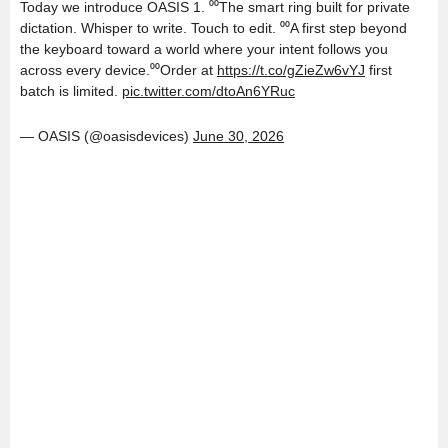
Today we introduce OASIS 1. ⁰⁰The smart ring built for private
dictation. Whisper to write. Touch to edit. ⁰⁰A first step beyond
the keyboard toward a world where your intent follows you
across every device.⁰⁰Order at
https://t.co/gZieZw6vYJ
first
batch is limited.
pic.twitter.com/dtoAn6YRuc
— OASIS (@oasisdevices)
June 30, 2026