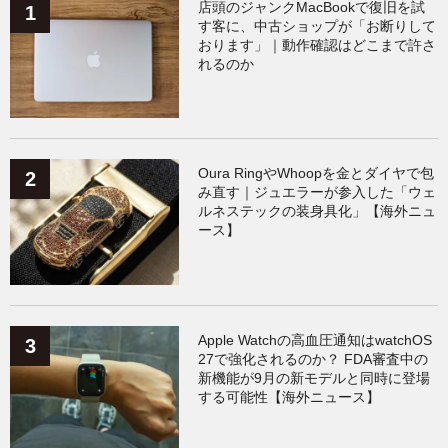
店頭のジャンクMacBookで復旧を試
す客に、中古ショップが「お断りして
おります」｜動作確認はどこまで許さ
ワークアウト
（131）
れるのか
AppleWatchアクセサリー
（124）
Fitbit
（122）
Xiaomi
（119）
Oura RingやWhoopを金とダイヤで包
み直す｜ジュエラーが参入した「ウェ
ルネステックの装身具化」【海外ニュ
ース】
Apple Watchの高血圧通知はwatchOS
27で強化されるのか？ FDA審査中の
新機能が9月の新モデルと同時に登場
する可能性【海外ニュース】