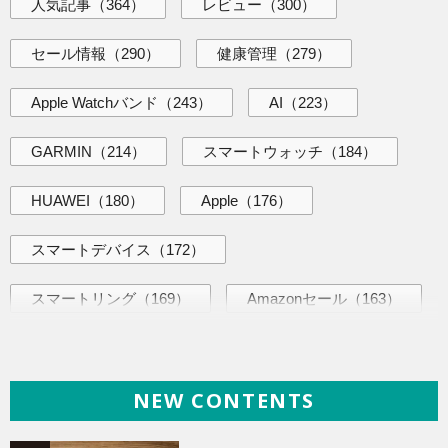
人気記事
（364）
レビュー
（300）
セール情報
（290）
健康管理
（279）
Apple Watchバンド
（243）
AI
（223）
GARMIN
（214）
スマートウォッチ
（184）
HUAWEI
（180）
Apple
（176）
スマートデバイス
（172）
スマートリング
（169）
Amazonセール
（163）
AI活用術
（144）
海外ニュース
（144）
NEW CONTENTS
iPhone
（141）
ヘルスケア
（140）
Galaxy
（136）
ガジェット
（136）